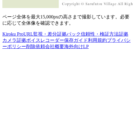
ページ全体を最大15,000pxの高さまで撮影しています。必要
に応じて全体像を確認できます。
Kiroku Pro
URL監視・差分
証拠パック
信頼性・検証方法
証拠
カメラ
証拠ボイスレコーダー
保存ガイド
利用規約
プライバシ
ーポリシー
削除依頼
会社概要
海外向けLP