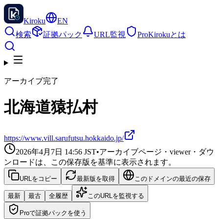
Kiroku
EN
検索
証拠パック
URL監視
Pro
Kirokuとは
アーカイブ完了
北海道猿払村
https://www.vill.sarufutsu.hokkaido.jp/
2026年4月7日 14:56
JST
•
アーカイブページ・viewer・ダウ
ンロードは、この保存版を基準に表示されます。
URLをコピー
最新版を取得
このドメインの最近の保存
最新
最古
全履歴
このURLを監視する
Proで証拠パックを使う