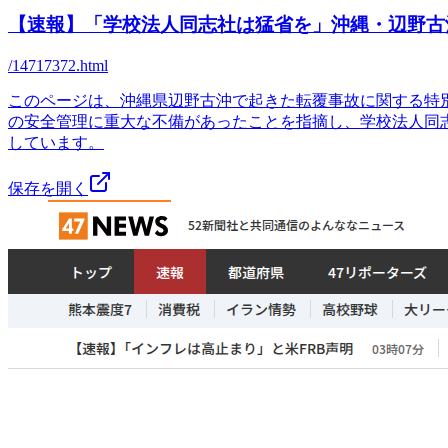
【速報】「学校法人同志社は猛省を」沖縄・辺野古沖
/14717372.html
このページは、沖縄県辺野古沖で起きた転覆事故に関する特
の安全管理に重大な不備があったことを指摘し、学校法人同
しています。
保存を開く