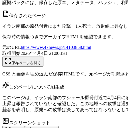
証拠パックには、保存した原本、メタデータ、ハッシュ、利用
保存されたページ
イラン南部の原発付近にまた攻撃 1人死亡、放射線上昇なし|
保存時の情報つきでアーカイブHTMLを確認できます。
元のURL
https://www.47news.jp/14103858.html
取得開始
2026年4月4日 21:00
JST
保存ページを開く
CSS と画像を埋め込んだ保存HTMLです。元ページが削除
このページについて
AI生成
このページは、イラン南部のブシェール原発付近で4月4日に
上昇は報告されていないと確認した。この地域への攻撃は過去
懸念を表明し、原発への攻撃は決してあってはならないとし
スクリーンショット