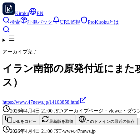
Kiroku
EN
検索
証拠パック
URL監視
Pro
Kirokuとは
アーカイブ完了
イラン南部の原発付近にまた攻
ス）
https://www.47news.jp/14103858.html
2026年4月4日 21:00
JST
•
アーカイブページ・viewer・
URLをコピー
最新版を取得
このドメインの最近の保存
2026年4月4日 21:00
JST
·
www.47news.jp