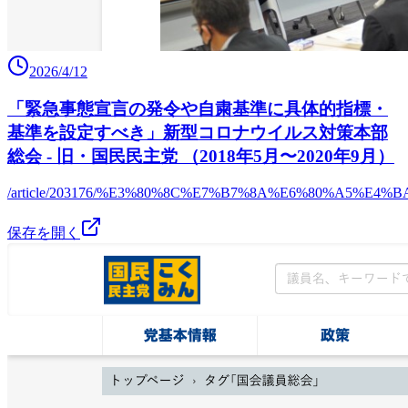
2026/4/12
「緊急事態宣言の発令や自粛基準に具体的指標・
基準を設定すべき」新型コロナウイルス対策本部
総会 - 旧・国民民主党 （2018年5月〜2020年9月）
/article/203176/%E3%80%8C%E7%B7%8A%E6%80%A
保存を開く