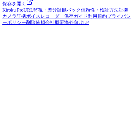
保存を開く
Kiroku Pro
URL監視・差分
証拠パック
信頼性・検証方法
証拠
カメラ
証拠ボイスレコーダー
保存ガイド
利用規約
プライバシ
ーポリシー
削除依頼
会社概要
海外向けLP