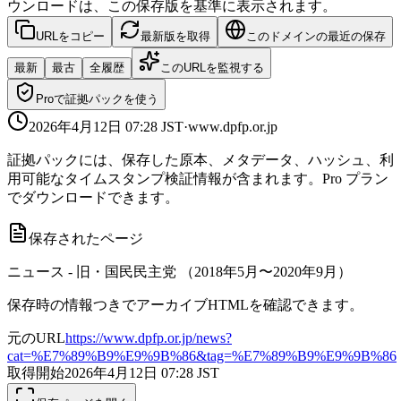
ウンロードは、この保存版を基準に表示されます。
URLをコピー
最新版を取得
このドメインの最近の保存
最新
最古
全履歴
このURLを監視する
Proで証拠パックを使う
2026年4月12日 07:28
JST
·
www.dpfp.or.jp
証拠パックには、保存した原本、メタデータ、ハッシュ、利
用可能なタイムスタンプ検証情報が含まれます。Pro プラン
でダウンロードできます。
保存されたページ
ニュース - 旧・国民民主党 （2018年5月〜2020年9月）
保存時の情報つきでアーカイブHTMLを確認できます。
元のURL
https://www.dpfp.or.jp/news?
cat=%E7%89%B9%E9%9B%86&tag=%E7%89%B9%E9%9B%86
取得開始
2026年4月12日 07:28
JST