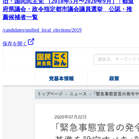
旧・国民民主党 （2018年5月〜2020年9月） | 都道
府県議会・政令指定都市議会議員選挙 公認・推
薦候補者一覧
/candidates/unified_local_elections/2019
保存を開く