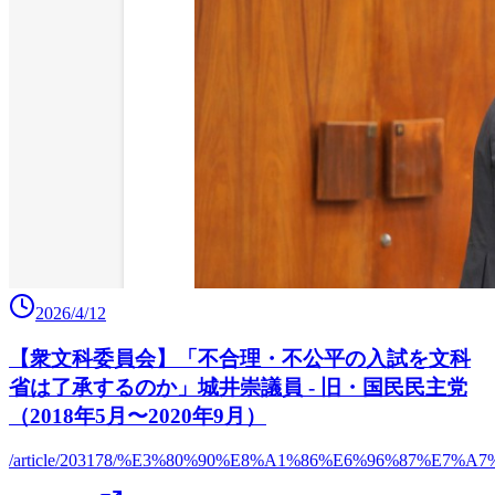
2026/4/12
【衆文科委員会】「不合理・不公平の入試を文科
省は了承するのか」城井崇議員 - 旧・国民民主党
（2018年5月〜2020年9月）
/article/203178/%E3%80%90%E8%A1%86%E6%96%87