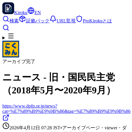
Kiroku
EN
検索
証拠パック
URL監視
Pro
Kirokuとは
アーカイブ完了
ニュース - 旧・国民民主党
（2018年5月〜2020年9月）
https://www.dpfp.or.jp/news?
cat=%E7%89%B9%E9%9B%86&tag=%E7%89%B9%E9%9B%86
2026年4月12日 07:28
JST
•
アーカイブページ・viewer・ダ