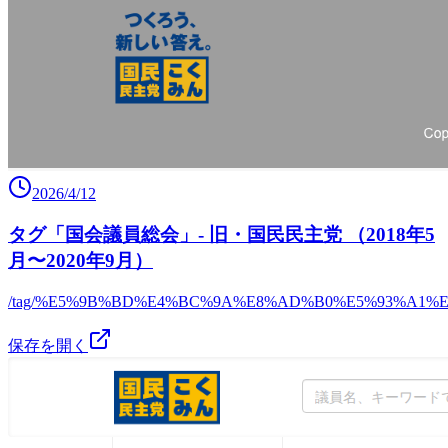
2026/4/12
タグ「国会議員総会」- 旧・国民民主党 （2018年5
月〜2020年9月）
/tag/%E5%9B%BD%E4%BC%9A%E8%AD%B0%E5%93%A1%
保存を開く