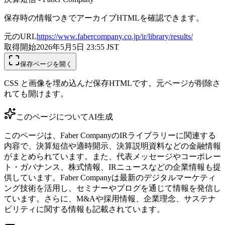
保存時の情報つきでアーカイブHTMLを確認できます。
元のURL
https://www.fabercompany.co.jp/ir/library/results/
取得開始
2026年5月5日 23:55
JST
保存ページを開く
CSS と画像を埋め込んだ保存HTMLです。元ページが削除さ
れても開けます。
このページについて
AI生成
このページは、Faber CompanyのIRライブラリーに関連する
内容で、決算短信や適時開示、決算説明資料などの金融情報
がまとめられています。また、代表メッセージやコーポレー
ト・ガバナンス、株式情報、IRニュースなどの企業情報も提
供しています。Faber Companyは最新のデジタルマーケティ
ング技術を活用し、セミナーやブログを通じて情報を発信し
ています。さらに、M&Aや採用情報、企業理念、サステナ
ビリティに関する情報も記載されています。