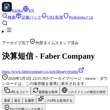
Kiroku
EN
検索
証拠パック
URL監視
Pro
Kirokuとは
アーカイブ完了
外部タイムスタンプ済み
決算短信 - Faber Company
https://www.fabercompany.co.jp/ir/library/results/
2026年5月5日 23:55
JST
•
アーカイブページ・viewer・ダウ
ンロードは、この保存版を基準に表示されます。
URLをコピー
最新版を取得
このドメインの最近の保存
最新
最古
全履歴
このURLを監視する
Proで証拠パックを使う