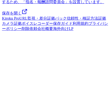
するため、「指名・報酬諮問委員会」を設置しています。
保存を開く
Kiroku Pro
URL監視・差分
証拠パック
信頼性・検証方法
証拠
カメラ
証拠ボイスレコーダー
保存ガイド
利用規約
プライバシ
ーポリシー
削除依頼
会社概要
海外向けLP