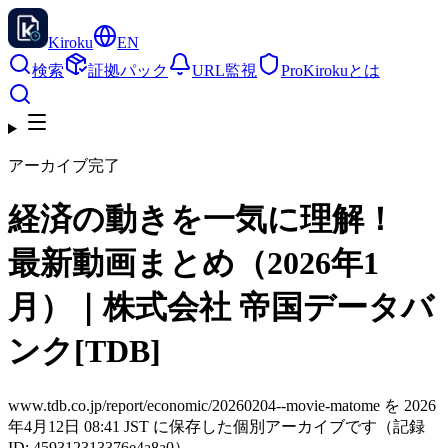
Kiroku
EN
検索
証拠パック
URL監視
Pro
Kirokuとは
アーカイブ完了
経済の動きを一気に理解！
最新動画まとめ（2026年1
月）｜株式会社 帝国データバ
ンク[TDB]
www.tdb.co.jp/report/economic/20260204--movie-matome を 2026
年4月12日 08:41 JST に保存した個別アーカイブです（記録
ID: 459312313376e4a8a0）。