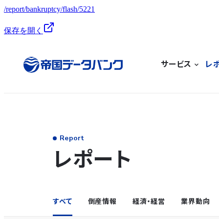
/report/bankruptcy/flash/5221
保存を開く