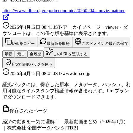
https://www.tdb.co.jp/report/economic/20260204--movie-matome
2026年4月12日 08:41
JST
•
アーカイブページ・viewer・ダ
ウンロードは、この保存版を基準に表示されます。
URLをコピー
最新版を取得
このドメインの最近の保存
最新
最古
全履歴
このURLを監視する
Proで証拠パックを使う
2026年4月12日 08:41
JST
·
www.tdb.co.jp
証拠パックには、保存した原本、メタデータ、ハッシュ、利
用可能なタイムスタンプ検証情報が含まれます。Pro プラン
でダウンロードできます。
保存されたページ
経済の動きを一気に理解！ 最新動画まとめ（2026年1月）
｜株式会社 帝国データバンク[TDB]