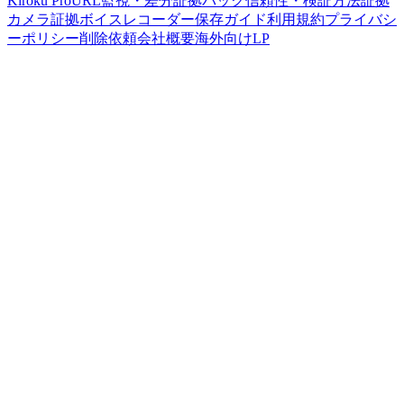
Kiroku Pro
URL監視・差分
証拠パック
信頼性・検証方法
証拠
カメラ
証拠ボイスレコーダー
保存ガイド
利用規約
プライバシ
ーポリシー
削除依頼
会社概要
海外向けLP