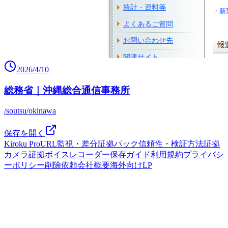
2026/4/10
総務省｜沖縄総合通信事務所
/soutsu/okinawa
保存を開く
Kiroku Pro
URL監視・差分
証拠パック
信頼性・検証方法
証拠
カメラ
証拠ボイスレコーダー
保存ガイド
利用規約
プライバシ
ーポリシー
削除依頼
会社概要
海外向けLP