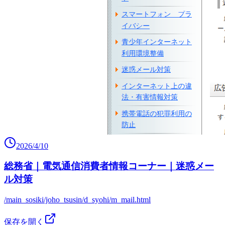
2026/4/10
総務省｜電気通信消費者情報コーナー｜迷惑メー
ル対策
/main_sosiki/joho_tsusin/d_syohi/m_mail.html
保存を開く