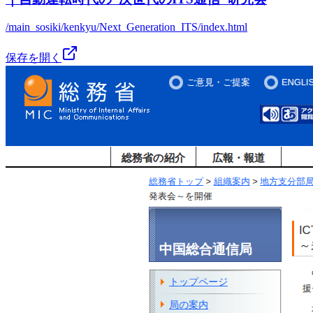
/main_sosiki/kenkyu/Next_Generation_ITS/index.html
保存を開く