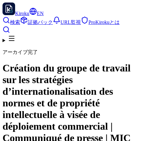
Kiroku
EN
検索
証拠パック
URL監視
Pro
Kirokuとは
アーカイブ完了
Création du groupe de travail
sur les stratégies
d’internationalisation des
normes et de propriété
intellectuelle à visée de
déploiement commercial |
Communiqué de presse | MIC