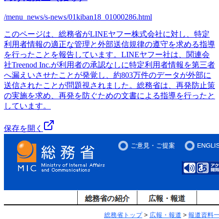
/menu_news/s-news/01kiban18_01000286.html
このページは、総務省がLINEヤフー株式会社に対し、特定
利用者情報の適正な管理と外部送信規律の遵守を求める指導
を行ったことを報告しています。LINEヤフー社は、関連会
社Treenod Inc.が利用者の承認なしに特定利用者情報を第三者
へ漏えいさせたことが発覚し、約803万件のデータが外部に
送信されたことが問題視されました。総務省は、再発防止策
の実施を求め、再発を防ぐための文書による指導を行ったと
しています。
保存を開く