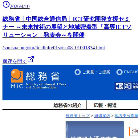
2026/4/10
総務省｜中国総合通信局｜ICT研究開発支援セミ
ナー ～未来技術の展望と地域密着型「高専ICTソ
リューション」発表会～を開催
/soutsu/chugoku/fieldinfo/01sotsu08_01001834.html
保存を開く