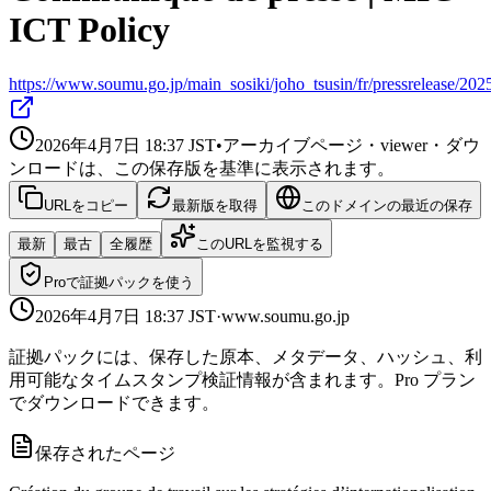
ICT Policy
https://www.soumu.go.jp/main_sosiki/joho_tsusin/fr/pressrelease/202
2026年4月7日 18:37
JST
•
アーカイブページ・viewer・ダウ
ンロードは、この保存版を基準に表示されます。
URLをコピー
最新版を取得
このドメインの最近の保存
最新
最古
全履歴
このURLを監視する
Proで証拠パックを使う
2026年4月7日 18:37
JST
·
www.soumu.go.jp
証拠パックには、保存した原本、メタデータ、ハッシュ、利
用可能なタイムスタンプ検証情報が含まれます。Pro プラン
でダウンロードできます。
保存されたページ