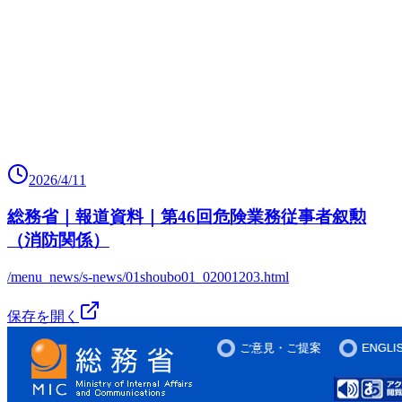
2026/4/11
総務省｜報道資料｜第46回危険業務従事者叙勲
（消防関係）
/menu_news/s-news/01shoubo01_02001203.html
保存を開く