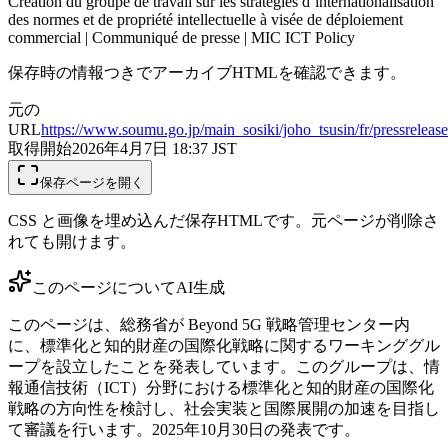
Création du groupe de travail sur les stratégies d’internationalisation
des normes et de propriété intellectuelle à visée de déploiement
commercial | Communiqué de presse | MIC ICT Policy
保存時の情報つきでアーカイブHTMLを確認できます。
元の
URL
https://www.soumu.go.jp/main_sosiki/joho_tsusin/fr/pressreleas
取得開始
2026年4月7日 18:37
JST
保存ページを開く
CSS と画像を埋め込んだ保存HTMLです。元ページが削除さ
れても開けます。
このページについて
AI生成
このページは、総務省が Beyond 5G 戦略管理センター内
に、標準化と知的財産の国際化戦略に関するワーキンググル
ープを設立したことを発表しています。このグループは、情
報通信技術（ICT）分野における標準化と知的財産の国際化
戦略の方向性を検討し、社会実装と国際展開の加速を目指し
て審議を行います。2025年10月30日の発表です。