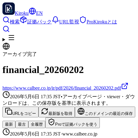
Kiroku
EN
検索
証拠パック
URL監視
Pro
Kirokuとは
アーカイブ完了
financial_20260202
https://www.calbee.co.jp/ir/pdf/2026/financial_20260202.pdf
2026年5月6日 17:35
JST
•
アーカイブページ・viewer・ダウ
ンロードは、この保存版を基準に表示されます。
URLをコピー
最新版を取得
このドメインの最近の保存
最新
最古
全履歴
Proで証拠パックを使う
2026年5月6日 17:35
JST
·
www.calbee.co.jp