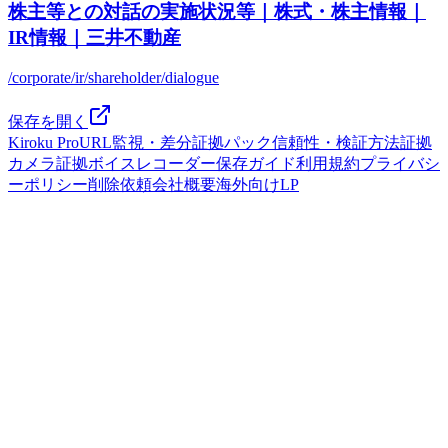
株主等との対話の実施状況等｜株式・株主情報｜
IR情報｜三井不動産
/corporate/ir/shareholder/dialogue
保存を開く
Kiroku Pro
URL監視・差分
証拠パック
信頼性・検証方法
証拠
カメラ
証拠ボイスレコーダー
保存ガイド
利用規約
プライバシ
ーポリシー
削除依頼
会社概要
海外向けLP