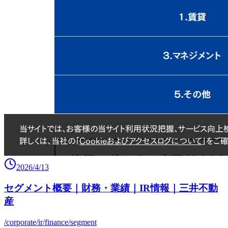
2026/4/13
セグメント概要｜財務・業績｜IR情報｜三井不動
産
/corporate/ir/finance/segment