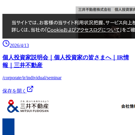
2026/4/13
個人投資家説明会｜個人投資家の皆さまへ｜IR情
報｜三井不動産
/corporate/ir/individual/seminar
保存を開く