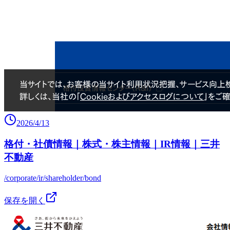
2026/4/13
格付・社債情報｜株式・株主情報｜IR情報｜三井
不動産
/corporate/ir/shareholder/bond
保存を開く