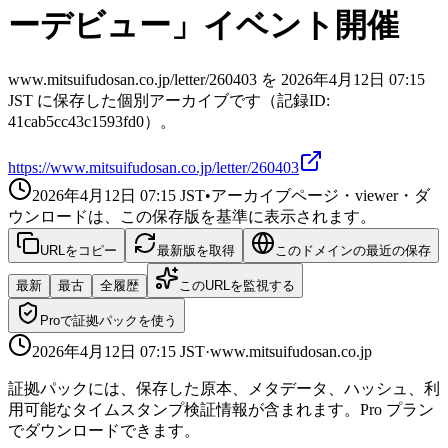
ーデビュー」イベント開催
www.mitsuifudosan.co.jp/letter/260403 を 2026年4月12日 07:15
JST に保存した個別アーカイブです（記録ID:
41cab5cc43c1593fd0）。
https://www.mitsuifudosan.co.jp/letter/260403
2026年4月12日 07:15
JST
•
アーカイブページ・viewer・ダ
ウンロードは、この保存版を基準に表示されます。
URLをコピー
最新版を取得
このドメインの最近の保存
最新
最古
全履歴
このURLを監視する
Proで証拠パックを使う
2026年4月12日 07:15
JST
·
www.mitsuifudosan.co.jp
証拠パックには、保存した原本、メタデータ、ハッシュ、利
用可能なタイムスタンプ検証情報が含まれます。Pro プラン
でダウンロードできます。