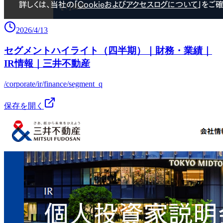
2026/4/13
セグメントハイライト（四半期）｜財務・業績｜
IR情報｜三井不動産
/corporate/ir/finance/segment_q
保存を開く