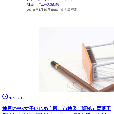
2026/7/13
神戸の中3女子いじめ自殺、市教委「証拠」隠蔽工