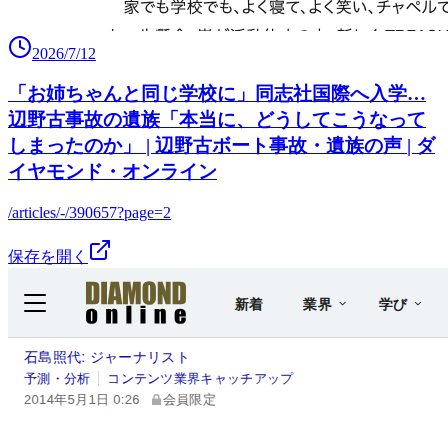
2026/7/12
「お姉ちゃんと同じ学校に」同志社国際へ入学…
辺野古事故の遺族「本当に、どうしてこうなって
しまったのか」 | 辺野古ボート事故・遺族の声 | ダ
イヤモンド・オンライン
/articles/-/390657?page=2
保存を開く