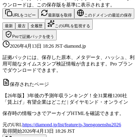
ウンロードは、この保存版を基準に表示されます。
URLをコピー
最新版を取得
このドメインの最近の保存
最新
最古
全履歴
このURLを監視する
Proで証拠パックを使う
2026年4月13日 18:26
JST
·
diamond.jp
証拠パックには、保存した原本、メタデータ、ハッシュ、利
用可能なタイムスタンプ検証情報が含まれます。Pro プラン
でダウンロードできます。
保存されたページ
【26年版】3年後の予測年収ランキング！全31業種1200社
「賃上げ」有望企業はどこだ | ダイヤモンド・オンライン
保存時の情報つきでアーカイブHTMLを確認できます。
元のURL
https://diamond.jp/list/feature/p-3nengonenshu2026
取得開始
2026年4月13日 18:26
JST