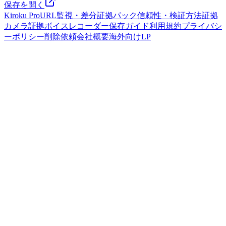
保存を開く
Kiroku Pro
URL監視・差分
証拠パック
信頼性・検証方法
証拠
カメラ
証拠ボイスレコーダー
保存ガイド
利用規約
プライバシ
ーポリシー
削除依頼
会社概要
海外向けLP