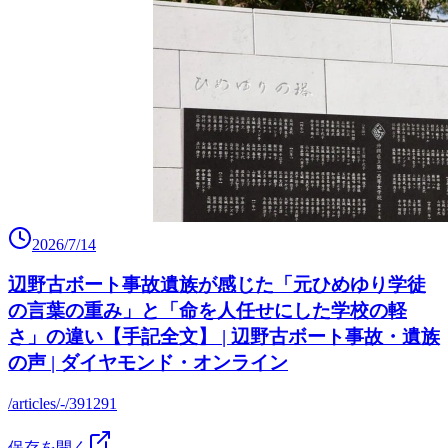
2026/7/14
辺野古ボート事故遺族が感じた「元ひめゆり学徒
の言葉の重み」と「命を人任せにした学校の軽
さ」の違い【手記全文】 | 辺野古ボート事故・遺族
の声 | ダイヤモンド・オンライン
/articles/-/391291
保存を開く