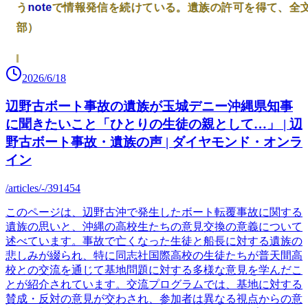
2026/6/18
辺野古ボート事故の遺族が玉城デニー沖縄県知事
に聞きたいこと「ひとりの生徒の親として…」 | 辺
野古ボート事故・遺族の声 | ダイヤモンド・オンラ
イン
/articles/-/391454
このページは、辺野古沖で発生したボート転覆事故に関する
遺族の思いと、沖縄の高校生たちの意見交換の意義について
述べています。事故で亡くなった生徒と船長に対する遺族の
悲しみが綴られ、特に同志社国際高校の生徒たちが普天間高
校との交流を通じて基地問題に対する多様な意見を学んだこ
とが紹介されています。交流プログラムでは、基地に対する
賛成・反対の意見が交わされ、参加者は異なる視点からの意