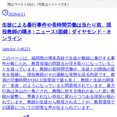
2026/6/13
生徒による暴行事件や長時間労働は当たり前、現
役教師の嘆き | ニュース3面鏡 | ダイヤモンド・オ
ンライン
/articles/-/146221
このページは、福岡県の博多高校で生徒が教師に暴行する事
件が報じられ、教育現場の問題点が浮き彫りになっているこ
とを扱っています。教師の長時間労働や、生徒との関係の変
化を指摘し、現役教師がその過酷な実態を語る内容です。教
員の労働時間がOECD加盟国で最も長く、教師と生徒の関係
が「友達」のようになっているも問題視されています。暴力
行為は氷山の一角とされ、教職に対する憧れがあった若い教
師が疲弊し、尊敬されない存在に変わりつつある現状が描か
れています。教師が生徒から軽視されることや、教育環境で
の課題についての切実な声が伝えられています。