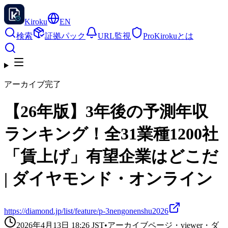
Kiroku
EN
検索
証拠パック
URL監視
Pro
Kirokuとは
アーカイブ完了
【26年版】3年後の予測年収
ランキング！全31業種1200社
「賃上げ」有望企業はどこだ
| ダイヤモンド・オンライン
https://diamond.jp/list/feature/p-3nengonenshu2026
2026年4月13日 18:26
JST
•
アーカイブページ・viewer・ダ