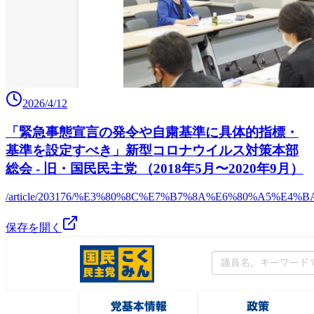
2026/4/12
「緊急事態宣言の発令や自粛基準に具体的指標・
基準を設定すべき」新型コロナウイルス対策本部
総会 - 旧・国民民主党 （2018年5月〜2020年9月）
/article/203176/%E3%80%8C%E7%B7%8A%E6%80%A
保存を開く