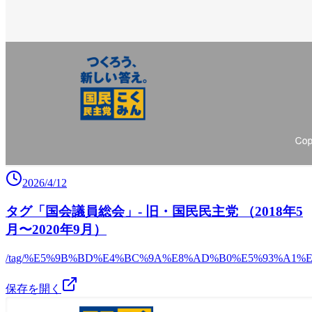
2026/4/12
タグ「国会議員総会」- 旧・国民民主党 （2018年5
月〜2020年9月）
/tag/%E5%9B%BD%E4%BC%9A%E8%AD%B0%E5%93%A1%
保存を開く