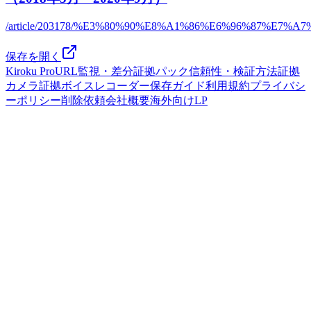
/article/203178/%E3%80%90%E8%A1%86%E6%96%87
保存を開く
Kiroku Pro
URL監視・差分
証拠パック
信頼性・検証方法
証拠
カメラ
証拠ボイスレコーダー
保存ガイド
利用規約
プライバシ
ーポリシー
削除依頼
会社概要
海外向けLP