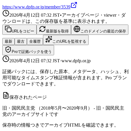
https://www.dpfp.or.jp/member/3539
2026年4月12日 07:32
JST
•
アーカイブページ・viewer・ダ
ウンロードは、この保存版を基準に表示されます。
URLをコピー
最新版を取得
このドメインの最近の保存
最新
最古
全履歴
このURLを監視する
Proで証拠パックを使う
2026年4月12日 07:32
JST
·
www.dpfp.or.jp
証拠パックには、保存した原本、メタデータ、ハッシュ、利
用可能なタイムスタンプ検証情報が含まれます。Pro プラン
でダウンロードできます。
保存されたページ
旧・国民民主党 （2018年5月〜2020年9月） - 旧・国民民主
党のアーカイブサイトです
保存時の情報つきでアーカイブHTMLを確認できます。