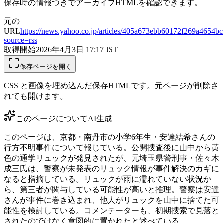
保存時の情報つきでアーカイブHTMLを確認できます。
元の
URL
https://news.yahoo.co.jp/articles/405a673ebb60172f269a4654b
source=rss
取得開始
2026年4月3日 17:17
JST
保存ページを開く
CSS と画像を埋め込んだ保存HTMLです。元ページが削除さ
れても開けます。
このページについて
AI生成
このページは、京都・南丹市の小学6年生・安達結希さんの
行方不明事件について報じている。公開捜査後に山中から黄
色の通学リュックが発見されたが、元埼玉県警刑事・佐々木
成三氏は、警察が未発表のリュック情報が事件解決のカギに
なると指摘している。リュックが雨に濡れていない状況か
ら、第三者が関与している可能性が高いと推理。警察は安達
さんが事件に巻き込まれ、他人がリュックを山中に捨てた可
能性を検討している。コメンテーターも、初期捜索で見落と
されたのではなく意図的に置かれたと述べている。