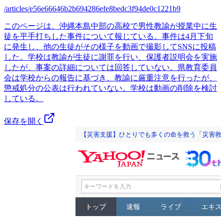
/articles/e56e66646b2b694286efe8bedc3f94de0c1221b9
このページは、沖縄本島中部の高校で男性教諭が授業中に生
徒を平手打ちした事件について報じている。事件は4月下旬
に発生し、他の生徒がその様子を動画で撮影してSNSに投稿
した。学校は教諭が生徒に謝罪を行い、保護者説明会を実施
したが、事案の詳細については回答していない。県教育委員
会は学校からの報告に基づき、教諭に厳重注意を行ったが、
懲戒処分の公表は行われていない。学校は動画の削除を検討
している。
保存を開く