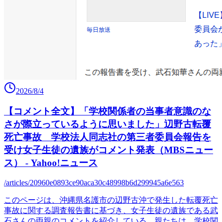
2026/8/4
【コメント全文】「学校関係者の当事者意識のな
さが際立っているように思いました」辺野古転覆
死亡事故 学校法人同志社の第三者委員会報告を
受け女子生徒の遺族がコメント発表（MBSニュー
ス） - Yahoo!ニュース
/articles/20960e0893ce90aca30c48998b6d299945a6e563
このページは、沖縄県名護市の辺野古沖で発生した転覆死亡
事故に関する調査報告書に基づき、女子生徒の遺族である武
石さんの両親のコメントを紹介している。親たちは、学校関