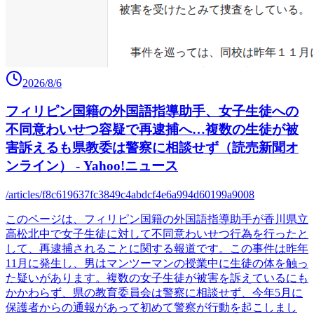
2026/8/6
フィリピン国籍の外国語指導助手、女子生徒への
不同意わいせつ容疑で再逮捕へ…複数の生徒が被
害訴えるも県教委は警察に相談せず（読売新聞オ
ンライン） - Yahoo!ニュース
/articles/f8c619637fc3849c4abdcf4e6a994d60199a9008
このページは、フィリピン国籍の外国語指導助手が香川県立
高松北中で女子生徒に対して不同意わいせつ行為を行ったと
して、再逮捕されることに関する報道です。この事件は昨年
11月に発生し、男はマンツーマンの授業中に生徒の体を触っ
た疑いがあります。複数の女子生徒が被害を訴えているにも
かかわらず、県の教育委員会は警察に相談せず、今年5月に
保護者からの通報があって初めて警察が行動を起こしまし