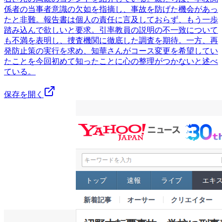
係者の当事者意識の欠如を指摘し、事故を防げた機会があっ
たと非難。報告書は個人の責任に言及しておらず、もう一歩
踏み込んで欲しいと要求。引率教員の説明の不一致について
も不満を表明し、捜査機関に徹底した調査を期待。一方、再
発防止策の実行を求め、知華さんがコース変更を希望してい
たことを今回初めて知ったことに心の整理がつかないと述べ
ている。
保存を開く