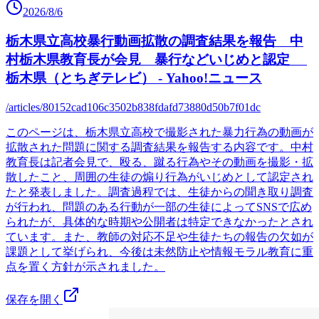
2026/8/6
栃木県立高校暴行動画拡散の調査結果を報告 中
村栃木県教育長が会見 暴行などいじめと認定
栃木県（とちぎテレビ） - Yahoo!ニュース
/articles/80152cad106c3502b838fdafd73880d50b7f01dc
このページは、栃木県立高校で撮影された暴力行為の動画が
拡散された問題に関する調査結果を報告する内容です。中村
教育長は記者会見で、殴る、蹴る行為やその動画を撮影・拡
散したこと、周囲の生徒の煽り行為がいじめとして認定され
たと発表しました。調査過程では、生徒からの聞き取り調査
が行われ、問題のある行動が一部の生徒によってSNSで広め
られたが、具体的な時期や公開者は特定できなかったとされ
ています。また、教師の対応不足や生徒たちの報告の欠如が
課題として挙げられ、今後は未然防止や情報モラル教育に重
点を置く方針が示されました。
保存を開く