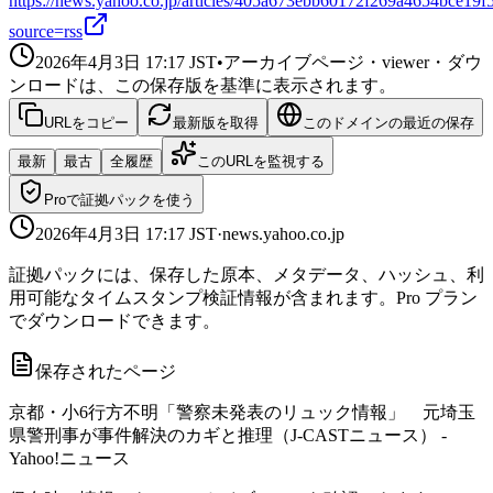
https://news.yahoo.co.jp/articles/405a673ebb60172f269a4654bce19
source=rss
2026年4月3日 17:17
JST
•
アーカイブページ・viewer・ダウ
ンロードは、この保存版を基準に表示されます。
URLをコピー
最新版を取得
このドメインの最近の保存
最新
最古
全履歴
このURLを監視する
Proで証拠パックを使う
2026年4月3日 17:17
JST
·
news.yahoo.co.jp
証拠パックには、保存した原本、メタデータ、ハッシュ、利
用可能なタイムスタンプ検証情報が含まれます。Pro プラン
でダウンロードできます。
保存されたページ
京都・小6行方不明「警察未発表のリュック情報」 元埼玉
県警刑事が事件解決のカギと推理（J-CASTニュース） -
Yahoo!ニュース