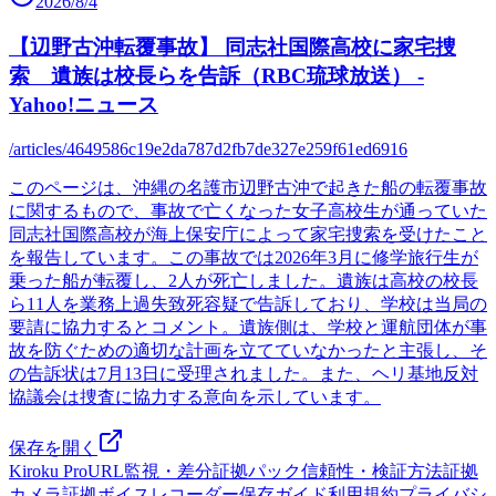
2026/8/4
【辺野古沖転覆事故】 同志社国際高校に家宅捜
索 遺族は校長らを告訴（RBC琉球放送） -
Yahoo!ニュース
/articles/4649586c19e2da787d2fb7de327e259f61ed6916
このページは、沖縄の名護市辺野古沖で起きた船の転覆事故
に関するもので、事故で亡くなった女子高校生が通っていた
同志社国際高校が海上保安庁によって家宅捜索を受けたこと
を報告しています。この事故では2026年3月に修学旅行生が
乗った船が転覆し、2人が死亡しました。遺族は高校の校長
ら11人を業務上過失致死容疑で告訴しており、学校は当局の
要請に協力するとコメント。遺族側は、学校と運航団体が事
故を防ぐための適切な計画を立てていなかったと主張し、そ
の告訴状は7月13日に受理されました。また、ヘリ基地反対
協議会は捜査に協力する意向を示しています。
保存を開く
Kiroku Pro
URL監視・差分
証拠パック
信頼性・検証方法
証拠
カメラ
証拠ボイスレコーダー
保存ガイド
利用規約
プライバシ