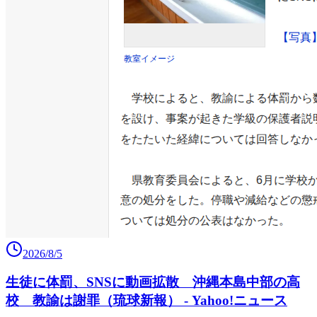
2026/8/5
生徒に体罰、SNSに動画拡散 沖縄本島中部の高
校 教諭は謝罪（琉球新報） - Yahoo!ニュース