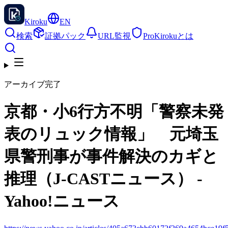
Kiroku
EN
検索
証拠パック
URL監視
Pro
Kirokuとは
アーカイブ完了
京都・小6行方不明「警察未発
表のリュック情報」 元埼玉
県警刑事が事件解決のカギと
推理（J-CASTニュース） -
Yahoo!ニュース