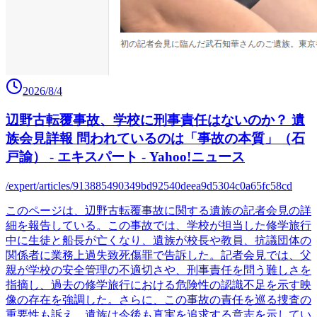
2026/8/4
辺野古転覆事故、学校に刑事責任はないのか？ 遺
族会見詳報 問われているのは「事故の本質」（石
戸諭） - エキスパート - Yahoo!ニュース
/expert/articles/913885490349bd92540deea9d5304c0a65fc58cd
このページは、辺野古転覆事故に関する遺族の記者会見の詳
細を報告している。この事故では、学校が担当した修学旅行
中に生徒と船長が亡くなり、遺族が校長や教員、抗議団体の
関係者に業務上過失致死傷罪で告訴した。記者会見では、父
親が学校の安全管理の不適切さや、刑事責任を問う難しさを
指摘し、過去の修学旅行における危険性の認識不足を示す映
像の存在を強調した。さらに、この事故の責任を巡る捜査の
重要性も訴え、遺族は今後も真実を追求する意志を示してい