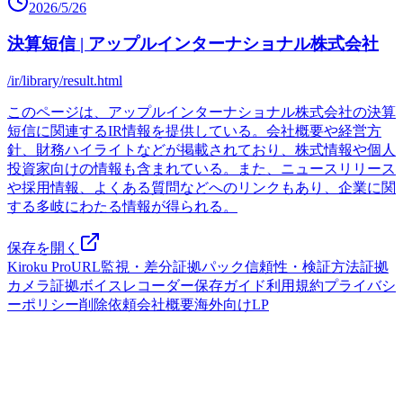
2026/5/26
決算短信 | アップルインターナショナル株式会社
/ir/library/result.html
このページは、アップルインターナショナル株式会社の決算
短信に関連するIR情報を提供している。会社概要や経営方
針、財務ハイライトなどが掲載されており、株式情報や個人
投資家向けの情報も含まれている。また、ニュースリリース
や採用情報、よくある質問などへのリンクもあり、企業に関
する多岐にわたる情報が得られる。
保存を開く
Kiroku Pro
URL監視・差分
証拠パック
信頼性・検証方法
証拠
カメラ
証拠ボイスレコーダー
保存ガイド
利用規約
プライバシ
ーポリシー
削除依頼
会社概要
海外向けLP