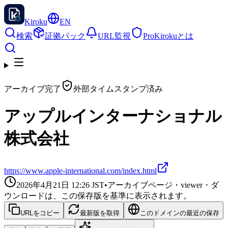
Kiroku
EN
検索
証拠パック
URL監視
Pro
Kirokuとは
アーカイブ完了
外部タイムスタンプ済み
アップルインターナショナル
株式会社
https://www.apple-international.com/index.html
2026年4月21日 12:26
JST
•
アーカイブページ・viewer・ダ
ウンロードは、この保存版を基準に表示されます。
URLをコピー
最新版を取得
このドメインの最近の保存