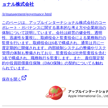
ョナル株式会社
/ir/management/governance.html
このページは、アップルインターナショナル株式会社のコー
ポレート・ガバナンスに関する基本的な考え方や企業統治の
体制について説明しています。会社は経営の健全性、透明
性、迅速性を重視し、取締役会と監査役会による業務執行の
監督を行います。取締役会は6名で構成され、通常は月に一
度定期的に開催されます。内部統制システムの整備やリスク
管理の体制も整備されており、監査役会は社外監査役を含む
3名で構成され、職務執行を監査します。また、責任限定契
約や役員賠償責任保険（D&O保険）の契約についても触れ
られています。
保存を開く