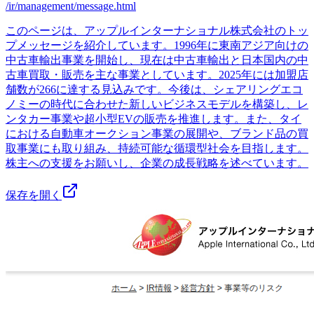
/ir/management/message.html
このページは、アップルインターナショナル株式会社のトッ
プメッセージを紹介しています。1996年に東南アジア向けの
中古車輸出事業を開始し、現在は中古車輸出と日本国内の中
古車買取・販売を主な事業としています。2025年には加盟店
舗数が266に達する見込みです。今後は、シェアリングエコ
ノミーの時代に合わせた新しいビジネスモデルを構築し、レ
ンタカー事業や超小型EVの販売を推進します。また、タイ
における自動車オークション事業の展開や、ブランド品の買
取事業にも取り組み、持続可能な循環型社会を目指します。
株主への支援をお願いし、企業の成長戦略を述べています。
保存を開く