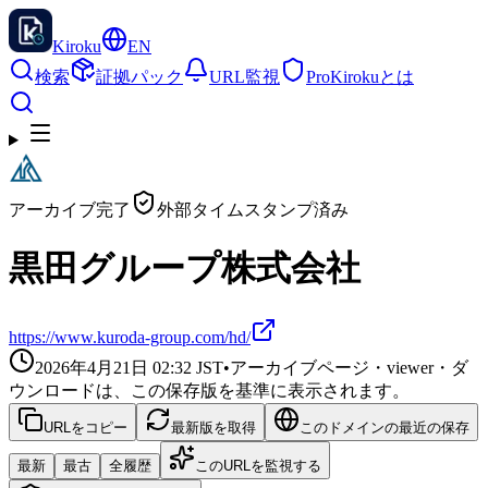
Kiroku
EN
検索
証拠パック
URL監視
Pro
Kirokuとは
アーカイブ完了
外部タイムスタンプ済み
黒田グループ株式会社
https://www.kuroda-group.com/hd/
2026年4月21日 02:32
JST
•
アーカイブページ・viewer・ダ
ウンロードは、この保存版を基準に表示されます。
URLをコピー
最新版を取得
このドメインの最近の保存
最新
最古
全履歴
このURLを監視する