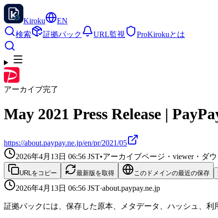
Kiroku
EN
検索
証拠パック
URL監視
Pro
Kirokuとは
アーカイブ完了
May 2021 Press Release | PayPa
https://about.paypay.ne.jp/en/pr/2021/05
2026年4月13日 06:56
JST
•
アーカイブページ・viewer・
URLをコピー
最新版を取得
このドメインの最近の保存
2026年4月13日 06:56
JST
·
about.paypay.ne.jp
証拠パックには、保存した原本、メタデータ、ハッシュ、利用