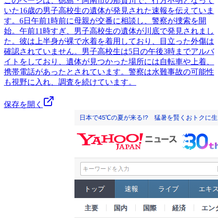
このページは、徳島・阿南市の那賀川で、行方不明となって
いた16歳の男子高校生の遺体が発見された速報を伝えていま
す。6日午前1時前に母親が交番に相談し、警察が捜索を開
始。午前11時すぎ、男子高校生の遺体が川底で発見されまし
た。彼は上半身が裸で水着を着用しており、目立った外傷は
確認されていません。男子高校生は5日の午後3時までアルバ
イトをしており、遺体が見つかった場所には自転車や上着、
携帯電話があったとされています。警察は水難事故の可能性
も視野に入れ、調査を続けています。
保存を開く