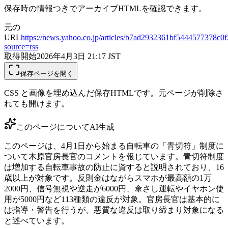
保存時の情報つきでアーカイブHTMLを確認できます。
元の
URL
https://news.yahoo.co.jp/articles/b7ad2932361bf5444577378c
source=rss
取得開始
2026年4月3日 21:17
JST
保存ページを開く
CSS と画像を埋め込んだ保存HTMLです。元ページが削除さ
れても開けます。
このページについて
AI生成
このページは、4月1日から始まる自転車の「青切符」制度に
ついて木原官房長官のコメントを報じています。青切符制度
は増加する自転車事故の防止に資すると説明されており、16
歳以上が対象です。反則金はながらスマホが最高額の1万
2000円、信号無視や逆走が6000円、傘さし運転やイヤホン使
用が5000円など113種類の違反が対象。官房長官は基本的に
は指導・警告を行うが、悪質な違反は取り締まり対象になる
と述べています。