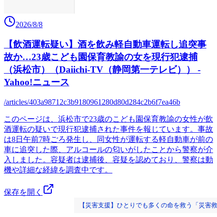
2026/8/8
【飲酒運転疑い】酒を飲み軽自動車運転し追突事
故か…23歳こども園保育教諭の女を現行犯逮捕
（浜松市）（Daiichi-TV（静岡第一テレビ）） -
Yahoo!ニュース
/articles/403a98712c3b9180961280d80d284c2b6f7ea46b
このページは、浜松市で23歳のこども園保育教諭の女性が飲
酒運転の疑いで現行犯逮捕された事件を報じています。事故
は8日午前7時ごろ発生し、同女性が運転する軽自動車が前の
車に追突した際、アルコールの匂いがしたことから警察が介
入しました。容疑者は逮捕後、容疑を認めており、警察は動
機や詳細な経緯を調査中です。
保存を開く