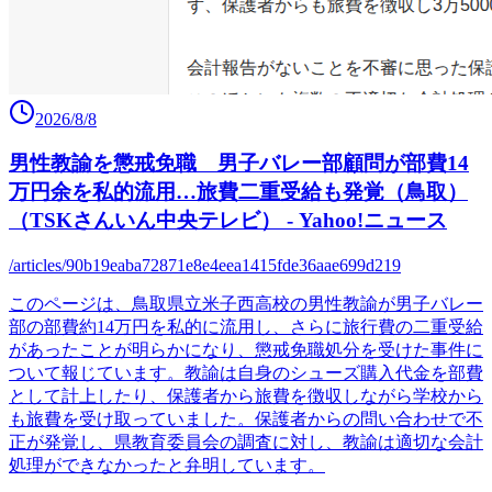
2026/8/8
男性教諭を懲戒免職 男子バレー部顧問が部費14
万円余を私的流用…旅費二重受給も発覚（鳥取）
（TSKさんいん中央テレビ） - Yahoo!ニュース
/articles/90b19eaba72871e8e4eea1415fde36aae699d219
このページは、鳥取県立米子西高校の男性教諭が男子バレー
部の部費約14万円を私的に流用し、さらに旅行費の二重受給
があったことが明らかになり、懲戒免職処分を受けた事件に
ついて報じています。教諭は自身のシューズ購入代金を部費
として計上したり、保護者から旅費を徴収しながら学校から
も旅費を受け取っていました。保護者からの問い合わせで不
正が発覚し、県教育委員会の調査に対し、教諭は適切な会計
処理ができなかったと弁明しています。