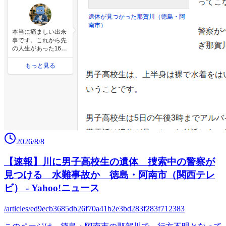
2026/8/8
【速報】川に男子高校生の遺体 捜索中の警察が
見つける 水難事故か 徳島・阿南市（関西テレ
ビ） - Yahoo!ニュース
/articles/ed9ecb3685db26f70a41b2e3bd283f283f712383