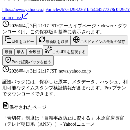
https://news.yahoo.co.jp/articles/b7ad2932361bf5444577378c0f292
source=rss
2026年4月3日 21:17
JST
•
アーカイブページ・viewer・ダウ
ンロードは、この保存版を基準に表示されます。
URLをコピー
最新版を取得
このドメインの最近の保存
最新
最古
全履歴
このURLを監視する
Proで証拠パックを使う
2026年4月3日 21:17
JST
·
news.yahoo.co.jp
証拠パックには、保存した原本、メタデータ、ハッシュ、利
用可能なタイムスタンプ検証情報が含まれます。Pro プラン
でダウンロードできます。
保存されたページ
「青切符」制度は「自転事故防止に資する」 木原官房長官
（テレビ朝日系（ANN）） - Yahoo!ニュース