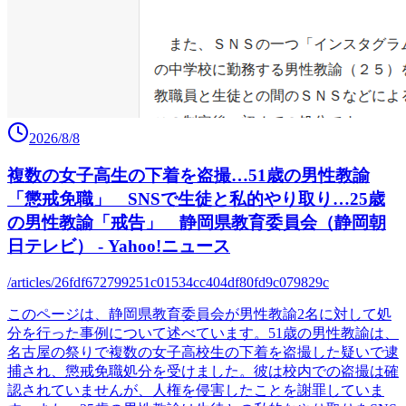
2026/8/8
複数の女子高生の下着を盗撮…51歳の男性教諭
「懲戒免職」 SNSで生徒と私的やり取り…25歳
の男性教諭「戒告」 静岡県教育委員会（静岡朝
日テレビ） - Yahoo!ニュース
/articles/26fdf672799251c01534cc404df80fd9c079829c
このページは、静岡県教育委員会が男性教諭2名に対して処
分を行った事例について述べています。51歳の男性教諭は、
名古屋の祭りで複数の女子高校生の下着を盗撮した疑いで逮
捕され、懲戒免職処分を受けました。彼は校内での盗撮は確
認されていませんが、人権を侵害したことを謝罪していま