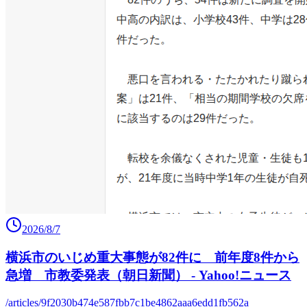
2026/8/7
横浜市のいじめ重大事態が82件に 前年度8件から
急増 市教委発表（朝日新聞） - Yahoo!ニュース
/articles/9f2030b474e587fbb7c1be4862aaa6edd1fb562a