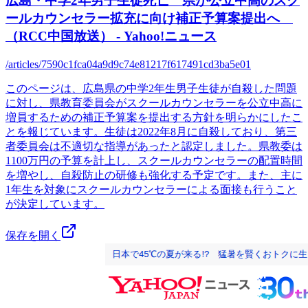
広島・中学2年男子生徒死亡 県が公立中高のスク
ールカウンセラー拡充に向け補正予算案提出へ
（RCC中国放送） - Yahoo!ニュース
/articles/7590c1fca04a9d9c74e81217f617491cd3ba5e01
このページは、広島県の中学2年生男子生徒が自殺した問題
に対し、県教育委員会がスクールカウンセラーを公立中高に
増員するための補正予算案を提出する方針を明らかにしたこ
とを報じています。生徒は2022年8月に自殺しており、第三
者委員会は不適切な指導があったと認定しました。県教委は
1100万円の予算を計上し、スクールカウンセラーの配置時間
を増やし、自殺防止の研修も強化する予定です。また、主に
1年生を対象にスクールカウンセラーによる面接も行うこと
が決定しています。
保存を開く