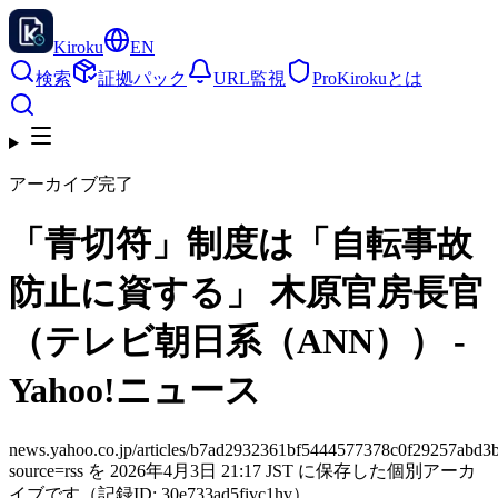
Kiroku
EN
検索
証拠パック
URL監視
Pro
Kirokuとは
アーカイブ完了
「青切符」制度は「自転事故
防止に資する」 木原官房長官
（テレビ朝日系（ANN）） -
Yahoo!ニュース
news.yahoo.co.jp/articles/b7ad2932361bf5444577378c0f29257abd3
source=rss を 2026年4月3日 21:17 JST に保存した個別アーカ
イブです（記録ID: 30e733ad5fivc1hv）。