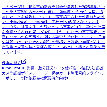
このページは、横浜市の教育委員会が発表した2025年度のい
じめ重大事態件数が82件に達し、前年度の8件から大幅に増
加したことを報告しています。事実認定された件数は約40件
で、小学校43件、中学28件、高校3件の内訳となっていま
す。心身に被害を生じた疑いのある事案が21件、学校の欠席
を余儀なくされた疑いが32件、また、いじめの事実認定には
至らなかった自死事件に関する調査も行われています。増加
の背景には、いじめへの認知の積極化と調査の徹底があり、
市教委は児童生徒の苦痛を広くいじめとして捉える姿勢を示
しています。
保存を開く
Kiroku Pro
URL監視・差分
証拠パック
信頼性・検証方法
証拠
カメラ
証拠ボイスレコーダー
保存ガイド
利用規約
プライバシ
ーポリシー
削除依頼
会社概要
海外向けLP