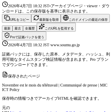
2026年4月7日 18:32
JST
•
アーカイブページ・viewer・ダウ
ンロードは、この保存版を基準に表示されます。
URLをコピー
最新版を取得
このドメインの最近の保存
最新
最古
全履歴
このURLを監視する
Proで証拠パックを使う
2026年4月7日 18:32
JST
·
www.soumu.go.jp
証拠パックには、保存した原本、メタデータ、ハッシュ、利
用可能なタイムスタンプ検証情報が含まれます。Pro プラン
でダウンロードできます。
保存されたページ
Novembre est le mois du télétravail | Communiqué de presse | MIC
ICT Policy
保存時の情報つきでアーカイブHTMLを確認できます。
元の