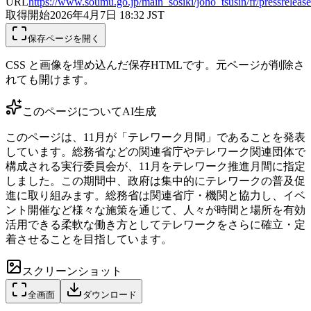
URL
https://www.soumu.go.jp/main_sosiki/joho_tsusin/fr/pressreleas
取得開始
2026年4月7日 18:32
JST
保存ページを開く
CSS と画像を埋め込んだ保存HTMLです。元ページが削除さ
れても開けます。
このページについて
AI生成
このページは、11月が「テレワーク月間」であることを発表
しています。総務省などの関連省庁やテレワーク関連団体で
構成される実行委員会が、11月をテレワーク推進月間に指定
しました。この期間中、政府は集中的にテレワークの普及促
進に取り組みます。総務省は関連省庁・機関と協力し、イベ
ント開催など様々な施策を通じて、人々が時間と場所を有効
活用できる柔軟な働き方としてテレワークをさらに確立・定
着させることを目指しています。
スクリーンショット
全画面
ダウンロード