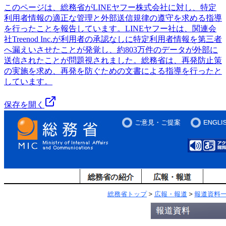
このページは、総務省がLINEヤフー株式会社に対し、特定
利用者情報の適正な管理と外部送信規律の遵守を求める指導
を行ったことを報告しています。LINEヤフー社は、関連会
社Treenod Inc.が利用者の承認なしに特定利用者情報を第三者
へ漏えいさせたことが発覚し、約803万件のデータが外部に
送信されたことが問題視されました。総務省は、再発防止策
の実施を求め、再発を防ぐための文書による指導を行ったと
しています。
保存を開く