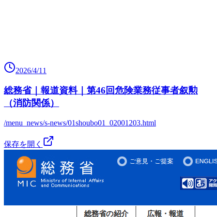
2026/4/11
総務省｜報道資料｜第46回危険業務従事者叙勲
（消防関係）
/menu_news/s-news/01shoubo01_02001203.html
保存を開く