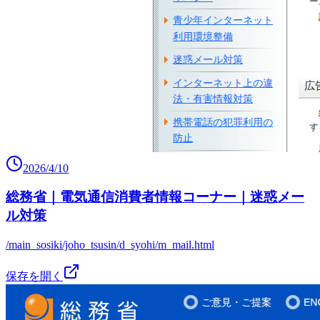
2026/4/10
総務省｜電気通信消費者情報コーナー｜迷惑メー
ル対策
/main_sosiki/joho_tsusin/d_syohi/m_mail.html
保存を開く