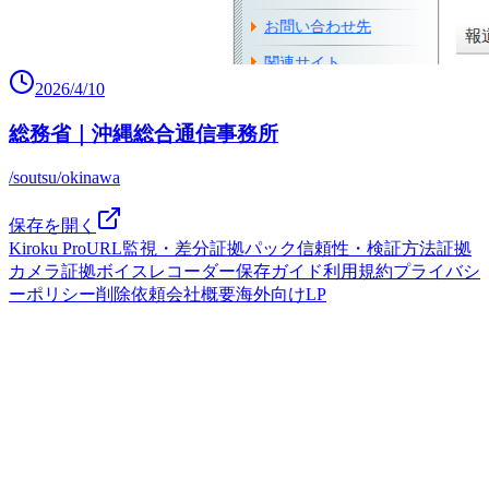
2026/4/10
総務省｜沖縄総合通信事務所
/soutsu/okinawa
保存を開く
Kiroku Pro
URL監視・差分
証拠パック
信頼性・検証方法
証拠
カメラ
証拠ボイスレコーダー
保存ガイド
利用規約
プライバシ
ーポリシー
削除依頼
会社概要
海外向けLP