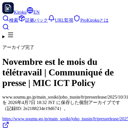
Kiroku
EN
検索
証拠パック
URL監視
Pro
Kirokuとは
アーカイブ完了
Novembre est le mois du
télétravail | Communiqué de
presse | MIC ICT Policy
www.soumu.go.jp/main_sosiki/joho_tsusin/fr/pressrelease/2025/10/3
を 2026年4月7日 18:32 JST に保存した個別アーカイブです
（記録ID: 2e2188234e19d674）。
https://www.soumu.go.jp/main_sosiki/joho_tsusin/fr/pressrelease/202