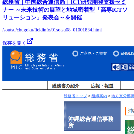
総務省｜中国総合通信局｜ICT研究開発支援セミ
ナー ～未来技術の展望と地域密着型「高専ICTソ
リューション」発表会～を開催
/soutsu/chugoku/fieldinfo/01sotsu08_01001834.html
保存を開く