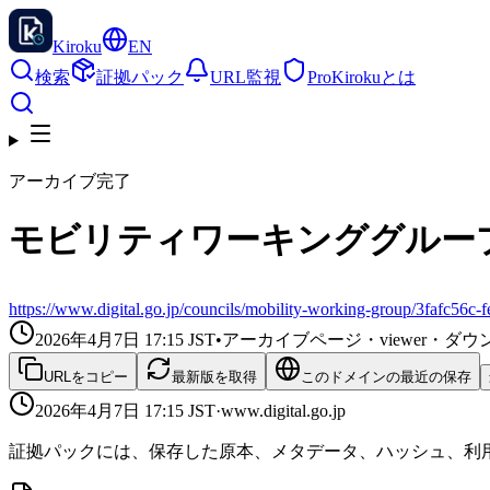
Kiroku
EN
検索
証拠パック
URL監視
Pro
Kirokuとは
アーカイブ完了
モビリティワーキンググループ
https://www.digital.go.jp/councils/mobility-working-group/3fafc56c
2026年4月7日 17:15
JST
•
アーカイブページ・viewer・
URLをコピー
最新版を取得
このドメインの最近の保存
2026年4月7日 17:15
JST
·
www.digital.go.jp
証拠パックには、保存した原本、メタデータ、ハッシュ、利用