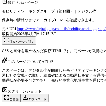
保存されたページ
モビリティワーキンググループ（第14回）｜デジタル庁
保存時の情報つきでアーカイブHTMLを確認できます。
元のURL
https://www.digital.go.jp/councils/mobility-working-grou
取得開始
2026年4月7日 17:15
JST
保存ページを開く
CSS と画像を埋め込んだ保存HTMLです。元ページが削除
このページについて
AI生成
このページは、デジタル庁が開催したモビリティワーキンググル
運転社会実現への取組、総務省による自動運転を支える通信
動運転が必要不可欠であり、先行的事業化地域事業を通じて
スクリーンショット
全画面
ダウンロード