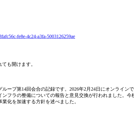
p/3fafc56c-fe8e-4c24-a3fa-5003126259ae
されても開けます。
ープ第14回会合の記録です。2026年2月24日にオンライ
インフラの整備についての報告と意見交換が行われました。今
事業化を加速する方針を述べました。