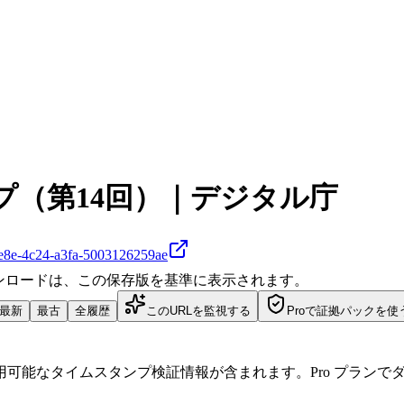
（第14回）｜デジタル庁
-fe8e-4c24-a3fa-5003126259ae
ダウンロードは、この保存版を基準に表示されます。
最新
最古
全履歴
このURLを監視する
Proで証拠パックを使
可能なタイムスタンプ検証情報が含まれます。Pro プランで