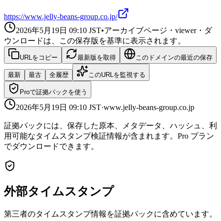
https://www.jelly-beans-group.co.jp/
2026年5月19日 09:10
JST
•
アーカイブページ・viewer・ダ
ウンロードは、この保存版を基準に表示されます。
URLをコピー
最新版を取得
このドメインの最近の保存
最新
最古
全履歴
このURLを監視する
Proで証拠パックを使う
2026年5月19日 09:10
JST
·
www.jelly-beans-group.co.jp
証拠パックには、保存した原本、メタデータ、ハッシュ、利
用可能なタイムスタンプ検証情報が含まれます。Pro プラン
でダウンロードできます。
外部タイムスタンプ
第三者のタイムスタンプ情報を証拠パックに含めています。