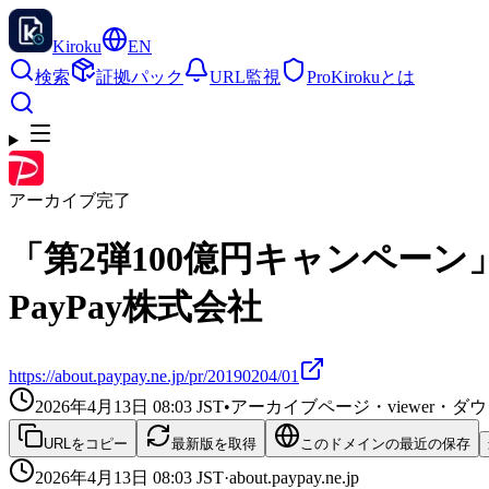
Kiroku
EN
検索
証拠パック
URL監視
Pro
Kirokuとは
アーカイブ完了
「第2弾100億円キャンペーン」を
PayPay株式会社
https://about.paypay.ne.jp/pr/20190204/01
2026年4月13日 08:03
JST
•
アーカイブページ・viewer・
URLをコピー
最新版を取得
このドメインの最近の保存
2026年4月13日 08:03
JST
·
about.paypay.ne.jp