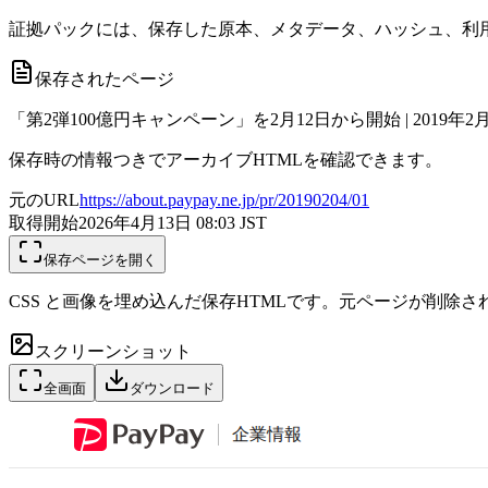
証拠パックには、保存した原本、メタデータ、ハッシュ、利用
保存されたページ
「第2弾100億円キャンペーン」を2月12日から開始 | 2019年2月
保存時の情報つきでアーカイブHTMLを確認できます。
元のURL
https://about.paypay.ne.jp/pr/20190204/01
取得開始
2026年4月13日 08:03
JST
保存ページを開く
CSS と画像を埋め込んだ保存HTMLです。元ページが削除
スクリーンショット
全画面
ダウンロード