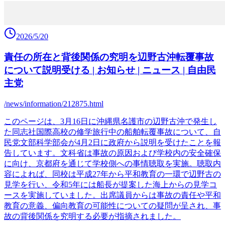
2026/5/20
責任の所在と背後関係の究明を辺野古沖転覆事故
について説明受ける | お知らせ | ニュース | 自由民
主党
/news/information/212875.html
このページは、3月16日に沖縄県名護市の辺野古沖で発生し
た同志社国際高校の修学旅行中の船舶転覆事故について、自
民党文部科学部会が4月2日に政府から説明を受けたことを報
告しています。文科省は事故の原因および学校内の安全確保
に向け、京都府を通じて学校側への事情聴取を実施。聴取内
容によれば、同校は平成27年から平和教育の一環で辺野古の
見学を行い、令和5年には船長が提案した海上からの見学コ
ースを実施していました。出席議員からは事故の責任や平和
教育の意義、偏向教育の可能性についての疑問が呈され、事
故の背後関係を究明する必要が指摘されました。