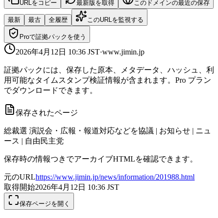
URLをコピー
最新版を取得
このドメインの最近の保存
最新
最古
全履歴
このURLを監視する
Proで証拠パックを使う
2026年4月12日 10:36
JST
·
www.jimin.jp
証拠パックには、保存した原本、メタデータ、ハッシュ、利
用可能なタイムスタンプ検証情報が含まれます。Pro プラン
でダウンロードできます。
保存されたページ
総裁選 演説会・広報・報道対応などを協議 | お知らせ | ニュ
ース | 自由民主党
保存時の情報つきでアーカイブHTMLを確認できます。
元のURL
https://www.jimin.jp/news/information/201988.html
取得開始
2026年4月12日 10:36
JST
保存ページを開く