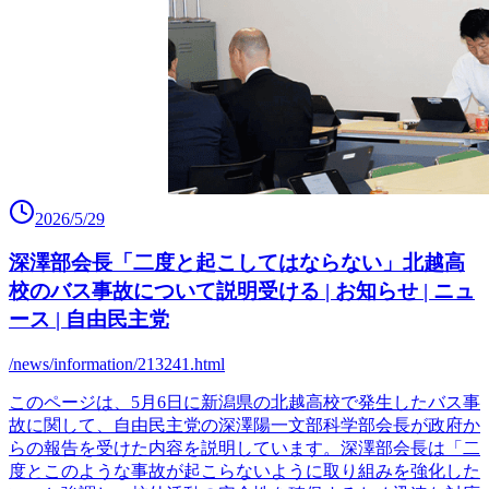
2026/5/29
深澤部会長「二度と起こしてはならない」北越高
校のバス事故について説明受ける | お知らせ | ニュ
ース | 自由民主党
/news/information/213241.html
このページは、5月6日に新潟県の北越高校で発生したバス事
故に関して、自由民主党の深澤陽一文部科学部会長が政府か
らの報告を受けた内容を説明しています。深澤部会長は「二
度とこのような事故が起こらないように取り組みを強化した