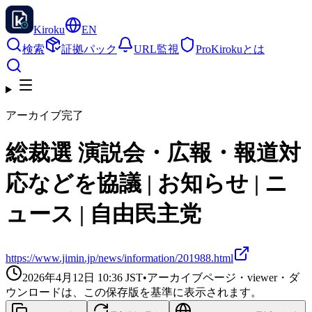
Kiroku
EN
検索
証拠パック
URL監視
Pro
Kirokuとは
アーカイブ完了
総裁選 演説会・広報・報道対
応などを協議 | お知らせ | ニ
ュース | 自由民主党
https://www.jimin.jp/news/information/201988.html
2026年4月12日 10:36
JST
•
アーカイブページ・viewer・ダ
ウンロードは、この保存版を基準に表示されます。