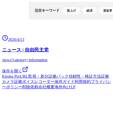
2026/4/13
ニュース | 自由民主党
/news?category=information
保存を開く
Kiroku Pro
URL監視・差分
証拠パック
信頼性・検証方法
証拠
カメラ
証拠ボイスレコーダー
保存ガイド
利用規約
プライバシ
ーポリシー
削除依頼
会社概要
海外向けLP