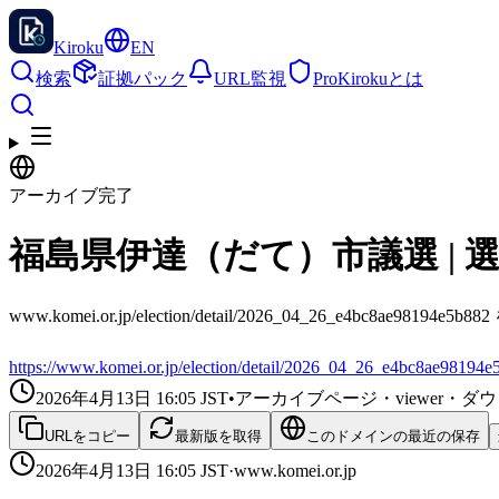
Kiroku
EN
検索
証拠パック
URL監視
Pro
Kirokuとは
アーカイブ完了
福島県伊達（だて）市議選 | 選
www.komei.or.jp/election/detail/2026_04_26_e4bc8ae
https://www.komei.or.jp/election/detail/2026_04_26_e4bc8ae98194e
2026年4月13日 16:05
JST
•
アーカイブページ・viewer・
URLをコピー
最新版を取得
このドメインの最近の保存
2026年4月13日 16:05
JST
·
www.komei.or.jp