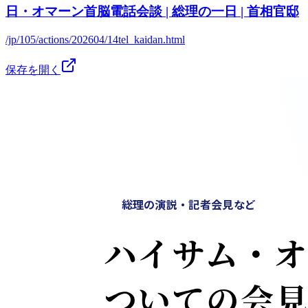
日・オマーン首脳電話会談 | 総理の一日 | 首相官邸
/jp/105/actions/202604/14tel_kaidan.html
保存を開く