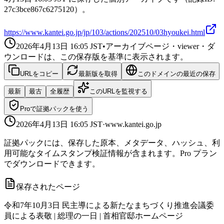
27c3bce867c6275120）。
https://www.kantei.go.jp/jp/103/actions/202510/03hyoukei.html
2026年4月13日 16:05
JST
•
アーカイブページ・viewer・ダ
ウンロードは、この保存版を基準に表示されます。
URLをコピー
最新版を取得
このドメインの最近の保存
最新
最古
全履歴
このURLを監視する
Proで証拠パックを使う
2026年4月13日 16:05
JST
·
www.kantei.go.jp
証拠パックには、保存した原本、メタデータ、ハッシュ、利
用可能なタイムスタンプ検証情報が含まれます。Pro プラン
でダウンロードできます。
保存されたページ
令和7年10月3日 民主導による新たなまちづくり推進会議委
員による表敬 | 総理の一日 | 首相官邸ホームページ