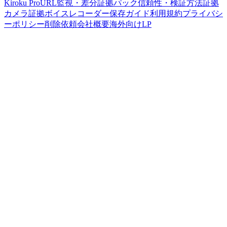
Kiroku Pro
URL監視・差分
証拠パック
信頼性・検証方法
証拠
カメラ
証拠ボイスレコーダー
保存ガイド
利用規約
プライバシ
ーポリシー
削除依頼
会社概要
海外向けLP