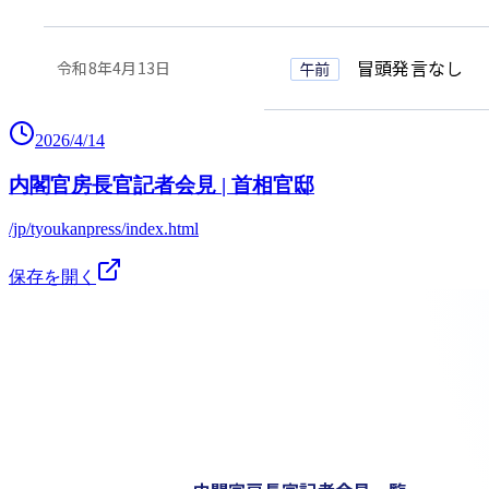
2026/4/14
内閣官房長官記者会見 | 首相官邸
/jp/tyoukanpress/index.html
保存を開く