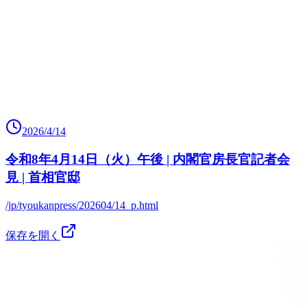
2026/4/14
令和8年4月14日（火）午後 | 内閣官房長官記者会
見 | 首相官邸
/jp/tyoukanpress/202604/14_p.html
保存を開く