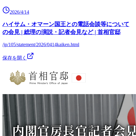
2026/4/14
ハイサム・オマーン国王との電話会談等について
の会見 | 総理の演説・記者会見など | 首相官邸
/jp/105/statement/2026/0414kaiken.html
保存を開く