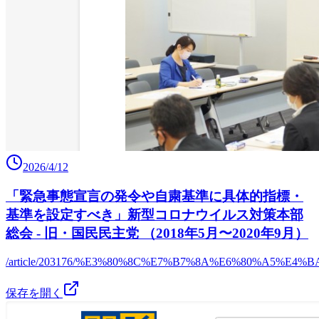
2026/4/12
「緊急事態宣言の発令や自粛基準に具体的指標・
基準を設定すべき」新型コロナウイルス対策本部
総会 - 旧・国民民主党 （2018年5月〜2020年9月）
/article/203176/%E3%80%8C%E7%B7%8A%E6%80%A
保存を開く