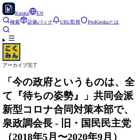
Kiroku
EN
検索
証拠パック
URL監視
Pro
Kirokuとは
アーカイブ完了
「今の政府というものは、全
て『待ちの姿勢』」共同会派
新型コロナ合同対策本部で、
泉政調会長 - 旧・国民民主党
（2018年5月〜2020年9月）