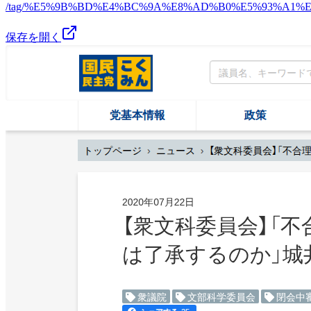
/tag/%E5%9B%BD%E4%BC%9A%E8%AD%B0%E5%93%A1%
保存を開く