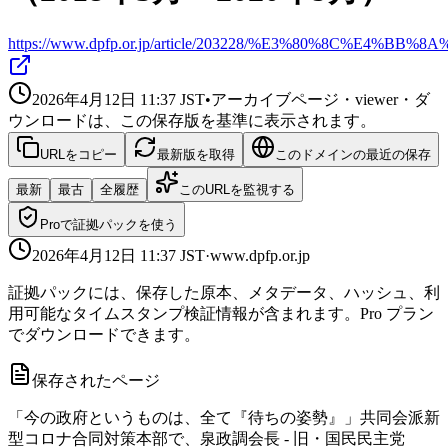
https://www.dpfp.or.jp/article/203228/%E3%8
2026年4月12日 11:37
JST
•
アーカイブページ・viewer・ダ
ウンロードは、この保存版を基準に表示されます。
URLをコピー
最新版を取得
このドメインの最近の保存
最新
最古
全履歴
このURLを監視する
Proで証拠パックを使う
2026年4月12日 11:37
JST
·
www.dpfp.or.jp
証拠パックには、保存した原本、メタデータ、ハッシュ、利
用可能なタイムスタンプ検証情報が含まれます。Pro プラン
でダウンロードできます。
保存されたページ
「今の政府というものは、全て『待ちの姿勢』」共同会派新
型コロナ合同対策本部で、泉政調会長 - 旧・国民民主党