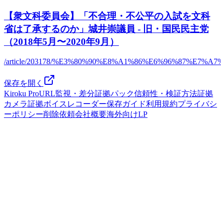
【衆文科委員会】「不合理・不公平の入試を文科
省は了承するのか」城井崇議員 - 旧・国民民主党
（2018年5月〜2020年9月）
/article/203178/%E3%80%90%E8%A1%86%E6%96%87
保存を開く
Kiroku Pro
URL監視・差分
証拠パック
信頼性・検証方法
証拠
カメラ
証拠ボイスレコーダー
保存ガイド
利用規約
プライバシ
ーポリシー
削除依頼
会社概要
海外向けLP