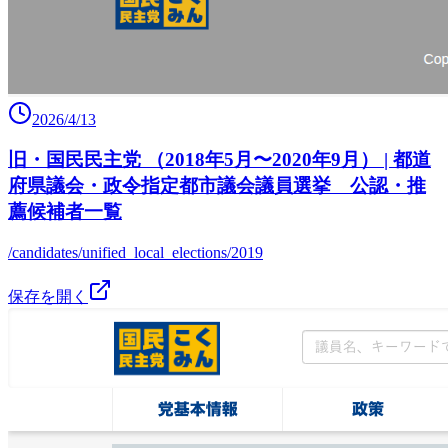
2026/4/13
旧・国民民主党 （2018年5月〜2020年9月） | 都道
府県議会・政令指定都市議会議員選挙 公認・推
薦候補者一覧
/candidates/unified_local_elections/2019
保存を開く