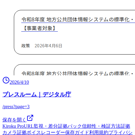
2026/4/10
プレスルーム｜デジタル庁
/press?page=3
保存を開く
Kiroku Pro
URL監視・差分
証拠パック
信頼性・検証方法
証拠
カメラ
証拠ボイスレコーダー
保存ガイド
利用規約
プライバシ