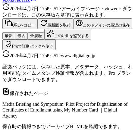
9b6597e011c0
2026年4月7日 17:49
JST
•
アーカイブページ・viewer・ダウ
ンロードは、この保存版を基準に表示されます。
URLをコピー
最新版を取得
このドメインの最近の保存
最新
最古
全履歴
このURLを監視する
Proで証拠パックを使う
2026年4月7日 17:49
JST
·
www.digital.go.jp
証拠パックには、保存した原本、メタデータ、ハッシュ、利
用可能なタイムスタンプ検証情報が含まれます。Pro プラン
でダウンロードできます。
保存されたページ
Media Briefing and Symposium: Pilot Project for Digitalization of
Certificates of Enrollment using My Number Card ｜Digital
Agency
保存時の情報つきでアーカイブHTMLを確認できます。