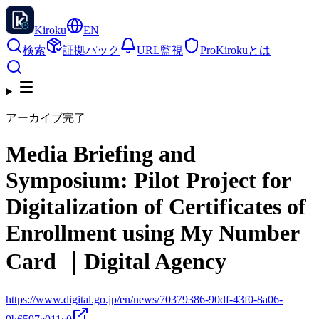
Kiroku
EN
検索
証拠パック
URL監視
Pro
Kirokuとは
アーカイブ完了
Media Briefing and
Symposium: Pilot Project for
Digitalization of Certificates of
Enrollment using My Number
Card ｜Digital Agency
https://www.digital.go.jp/en/news/70379386-90df-43f0-8a06-