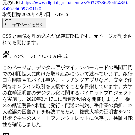
元のURL
https://www.digital.go.jp/en/news/70379386-90df-43f0-
8a06-9b6597e011c0
取得開始
2026年4月7日 17:49
JST
保存ページを開く
CSS と画像を埋め込んだ保存HTMLです。元ページが削除さ
れても開けます。
このページについて
AI生成
このページは、デジタル庁がマイナンバーカードの民間部門
での利用拡大に向けた取り組みについて述べています。銀行
口座開設やモバイル申込、マッチングアプリなど、安全で便
利なオンライン取引を支援することを目指しています。大学
の在学証明書のデジタル化に関するパイロットプロジェクト
を実施し、2026年3月17日に報道説明会を開催しました。従
来の紙証明書の問題（発行・配送の制約、手作業の負担、本
人確認の困難さ）を解決するため、複数大学の証明書をVC
技術で学生のスマートフォンウォレットに保存し、検証可能
性を確認しました。