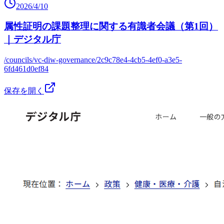
2026/4/10
属性証明の課題整理に関する有識者会議（第1回）
｜デジタル庁
/councils/vc-diw-governance/2c9c78e4-4cb5-4ef0-a3e5-
6fd461d0ef84
保存を開く