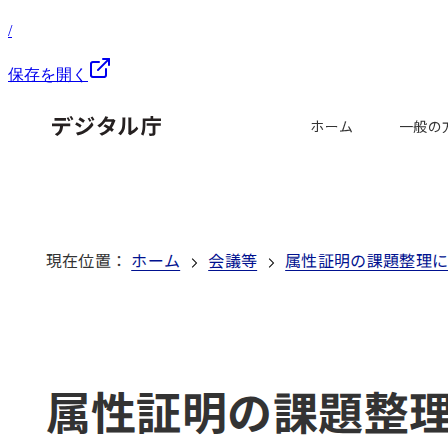
/
保存を開く