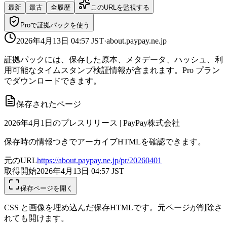
最新
最古
全履歴
このURLを監視する
Proで証拠パックを使う
2026年4月13日 04:57
JST
·
about.paypay.ne.jp
証拠パックには、保存した原本、メタデータ、ハッシュ、利
用可能なタイムスタンプ検証情報が含まれます。Pro プラン
でダウンロードできます。
保存されたページ
2026年4月1日のプレスリリース | PayPay株式会社
保存時の情報つきでアーカイブHTMLを確認できます。
元のURL
https://about.paypay.ne.jp/pr/20260401
取得開始
2026年4月13日 04:57
JST
保存ページを開く
CSS と画像を埋め込んだ保存HTMLです。元ページが削除さ
れても開けます。