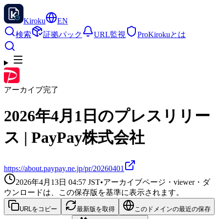
Kiroku
EN
検索
証拠パック
URL監視
Pro
Kirokuとは
アーカイブ完了
2026年4月1日のプレスリリー
ス | PayPay株式会社
https://about.paypay.ne.jp/pr/20260401
2026年4月13日 04:57
JST
•
アーカイブページ・viewer・ダ
ウンロードは、この保存版を基準に表示されます。
URLをコピー
最新版を取得
このドメインの最近の保存