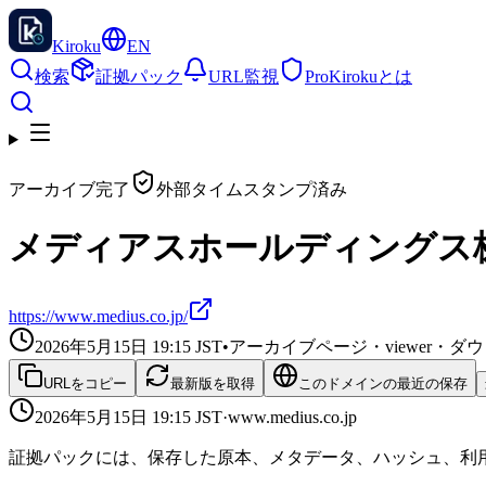
Kiroku
EN
検索
証拠パック
URL監視
Pro
Kirokuとは
アーカイブ完了
外部タイムスタンプ済み
メディアスホールディングス株式会社｜
https://www.medius.co.jp/
2026年5月15日 19:15
JST
•
アーカイブページ・viewer・
URLをコピー
最新版を取得
このドメインの最近の保存
2026年5月15日 19:15
JST
·
www.medius.co.jp
証拠パックには、保存した原本、メタデータ、ハッシュ、利用