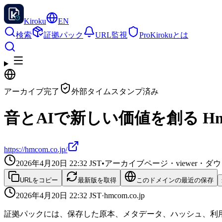
Kiroku
EN
検索
証拠パック
URL監視
Pro
Kirokuとは
アーカイブ完了
外部タイムスタンプ済み
音とAIで新しい価値を創る H
https://hmcom.co.jp/
2026年4月20日 22:32
JST
•
アーカイブページ・viewer・
URLをコピー
最新版を取得
このドメインの最近の保存
2026年4月20日 22:32
JST
·
hmcom.co.jp
証拠パックには、保存した原本、メタデータ、ハッシュ、利用