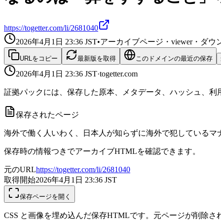
https://togetter.com/li/2681040
2026年4月1日 23:36
JST
•
アーカイブページ・viewer・
URLをコピー
最新版を取得
このドメインの最近の保存
2026年4月1日 23:36
JST
·
togetter.com
証拠パックには、保存した原本、メタデータ、ハッシュ、利用
保存されたページ
海外で働く人いわく、日本人が知らずに海外で犯しているマナー違
保存時の情報つきでアーカイブHTMLを確認できます。
元のURL
https://togetter.com/li/2681040
取得開始
2026年4月1日 23:36
JST
保存ページを開く
CSS と画像を埋め込んだ保存HTMLです。元ページが削除