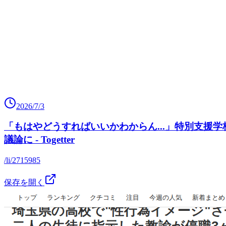
2026/7/3
「もはやどうすればいいかわからん...」特別支
議論に - Togetter
/li/2715985
保存を開く