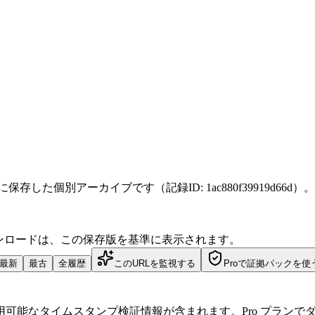
 16:27 JST に保存した個別アーカイブです（記録ID: 1ac880f39919d66d）。
ダウンロードは、この保存版を基準に表示されます。
最新
最古
全履歴
このURLを監視する
Proで証拠パックを使
可能なタイムスタンプ検証情報が含まれます。Pro プランで