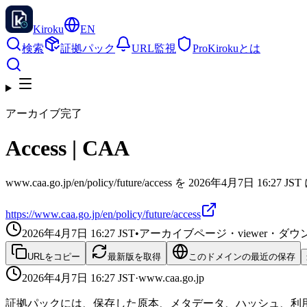
Kiroku
EN
検索
証拠パック
URL監視
Pro
Kirokuとは
アーカイブ完了
Access | CAA
www.caa.go.jp/en/policy/future/access を 2026年4月7日
https://www.caa.go.jp/en/policy/future/access
2026年4月7日 16:27
JST
•
アーカイブページ・viewer・
URLをコピー
最新版を取得
このドメインの最近の保存
2026年4月7日 16:27
JST
·
www.caa.go.jp
証拠パックには、保存した原本、メタデータ、ハッシュ、利用