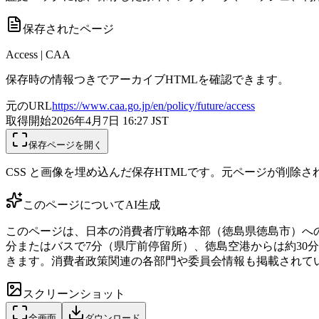
保存されたページ
Access | CAA
保存時の情報つきでアーカイブHTMLを確認できます。
元のURL
https://www.caa.go.jp/en/policy/future/access
取得開始
2026年4月7日 16:27
JST
保存ページを開く
CSS と画像を埋め込んだ保存HTMLです。元ページが削除
このページについて
AI生成
このページは、日本の消費者庁戦略本部（徳島県徳島市）へのアク
分またはバスで7分（県庁前停留所）、徳島空港からは約30分
きます。消費者政策関連の各部門や委員会情報も掲載されて
スクリーンショット
全画面
ダウンロード