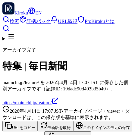
Kiroku
EN
検索
証拠パック
URL監視
Pro
Kirokuとは
アーカイブ完了
特集 | 毎日新聞
mainichi.jp/feature/ を 2026年4月14日 17:07 JST に保存した個
別アーカイブです（記録ID: 19dadc90d403b35b40）。
https://mainichi.jp/feature/
2026年4月14日 17:07
JST
•
アーカイブページ・viewer・ダ
ウンロードは、この保存版を基準に表示されます。
URLをコピー
最新版を取得
このドメインの最近の保存