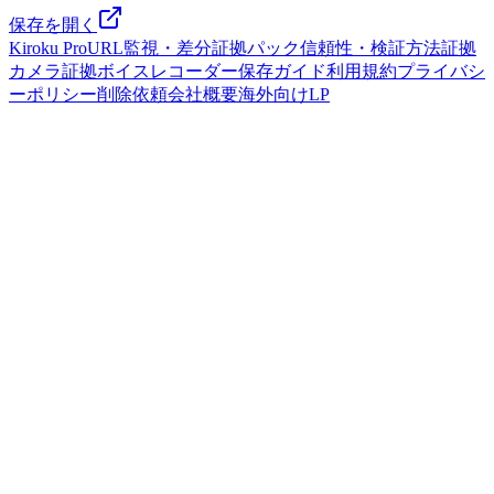
保存を開く
Kiroku Pro
URL監視・差分
証拠パック
信頼性・検証方法
証拠
カメラ
証拠ボイスレコーダー
保存ガイド
利用規約
プライバシ
ーポリシー
削除依頼
会社概要
海外向けLP