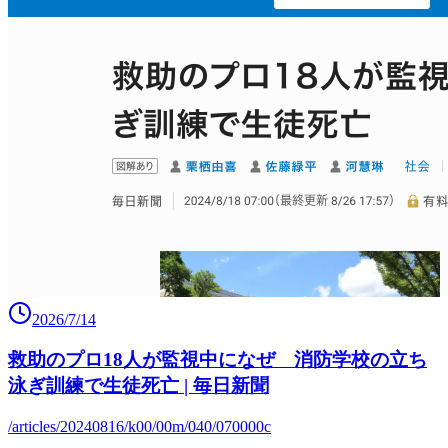
2026/7/14
救助のプロ18人が監視中になぜ 消防学校の立ち
泳ぎ訓練で生徒死亡 | 毎日新聞
/articles/20240816/k00/00m/040/070000c