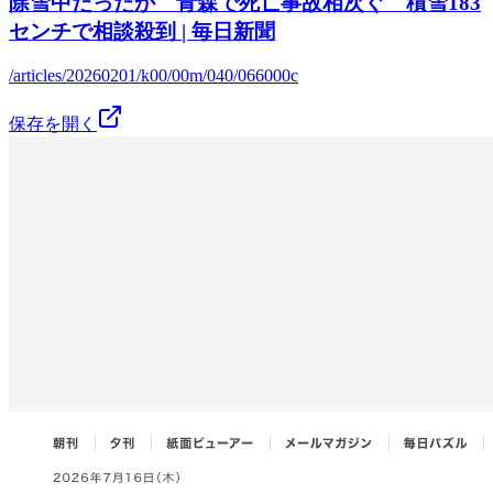
除雪中だったか 青森で死亡事故相次ぐ 積雪183
センチで相談殺到 | 毎日新聞
/articles/20260201/k00/00m/040/066000c
保存を開く