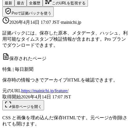
最新
最古
全履歴
このURLを監視する
Proで証拠パックを使う
2026年4月14日 17:07
JST
·
mainichi.jp
証拠パックには、保存した原本、メタデータ、ハッシュ、利
用可能なタイムスタンプ検証情報が含まれます。Pro プラン
でダウンロードできます。
保存されたページ
特集 | 毎日新聞
保存時の情報つきでアーカイブHTMLを確認できます。
元のURL
https://mainichi.jp/feature/
取得開始
2026年4月14日 17:07
JST
保存ページを開く
CSS と画像を埋め込んだ保存HTMLです。元ページが削除さ
れても開けます。