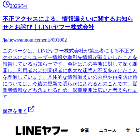
2026/5/4
不正アクセスによる、情報漏えいに関するお知ら
せとお詫び｜LINEヤフー株式会社
/ja/news/announcements/001002
このページは、LINEヤフー株式会社が第三者による不正ア
クセスによりユーザー情報や取引先情報が漏えいしたことを
報告しているお知らせです。会社はこの事態に対して深く謝
罪し、利用者および関係者に多大な迷惑と不安をかけたこと
を理解しています。具体的な情報漏えいの内容や再発防止策
については、今後の更新で明らかにされるとのことです。従
業者情報なども含まれるため、影響範囲は広いと考えられま
す。
保存を開く