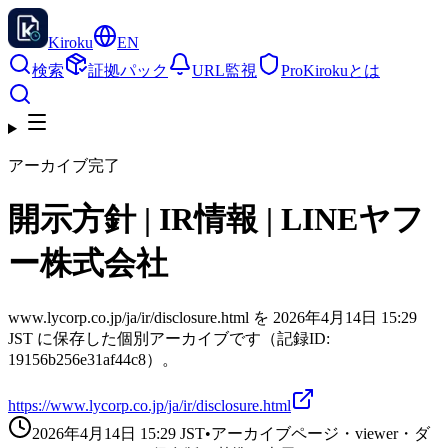
Kiroku
EN
検索
証拠パック
URL監視
Pro
Kirokuとは
アーカイブ完了
開示方針 | IR情報 | LINEヤフ
ー株式会社
www.lycorp.co.jp/ja/ir/disclosure.html を 2026年4月14日 15:29
JST に保存した個別アーカイブです（記録ID:
19156b256e31af44c8）。
https://www.lycorp.co.jp/ja/ir/disclosure.html
2026年4月14日 15:29
JST
•
アーカイブページ・viewer・ダ