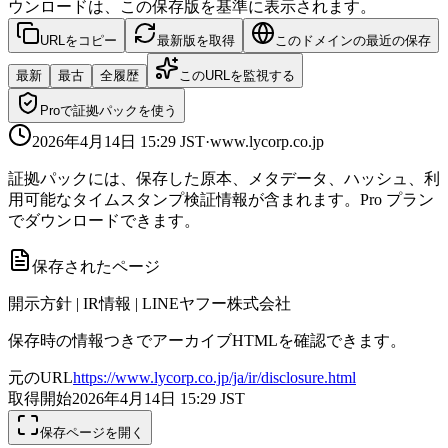
ウンロードは、この保存版を基準に表示されます。
URLをコピー
最新版を取得
このドメインの最近の保存
最新
最古
全履歴
このURLを監視する
Proで証拠パックを使う
2026年4月14日 15:29
JST
·
www.lycorp.co.jp
証拠パックには、保存した原本、メタデータ、ハッシュ、利
用可能なタイムスタンプ検証情報が含まれます。Pro プラン
でダウンロードできます。
保存されたページ
開示方針 | IR情報 | LINEヤフー株式会社
保存時の情報つきでアーカイブHTMLを確認できます。
元のURL
https://www.lycorp.co.jp/ja/ir/disclosure.html
取得開始
2026年4月14日 15:29
JST
保存ページを開く