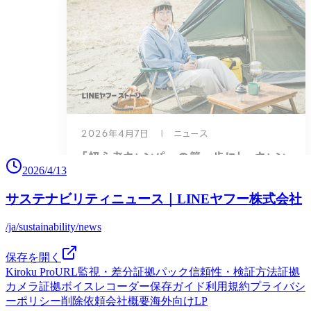
2026/4/13
サステナビリティニュース｜LINEヤフー株式会社
/ja/sustainability/news
保存を開く
Kiroku Pro
URL監視・差分
証拠パック
信頼性・検証方法
証拠
カメラ
証拠ボイスレコーダー
保存ガイド
利用規約
プライバシ
ーポリシー
削除依頼
会社概要
海外向けLP