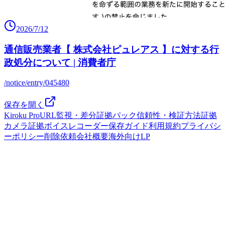
2026/7/12
通信販売業者【 株式会社ピュレアス 】に対する行
政処分について | 消費者庁
/notice/entry/045480
保存を開く
Kiroku Pro
URL監視・差分
証拠パック
信頼性・検証方法
証拠
カメラ
証拠ボイスレコーダー
保存ガイド
利用規約
プライバシ
ーポリシー
削除依頼
会社概要
海外向けLP