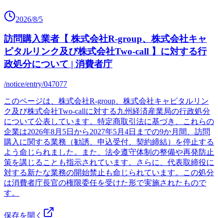
2026/8/5
訪問購入業者【 株式会社R-group、株式会社キャ
ピタルリンク及び株式会社Two-call 】に対する行
政処分について | 消費者庁
/notice/entry/047077
このページは、株式会社R-group、株式会社キャピタルリン
ク及び株式会社Two-callに対する九州経済産業局の行政処分
について公表しています。特定商取引法に基づき、これらの
企業は2026年8月5日から2027年5月4日までの9か月間、訪問
購入に関する業務（勧誘、申込受付、契約締結）を停止する
よう命じられました。また、法令遵守体制の整備や再発防止
策を講じることも指示されています。さらに、代表取締役に
対する新たな業務の開始禁止も命じられています。この処分
は消費者庁長官の権限委任を受けた形で実施されたもので
す。
保存を開く