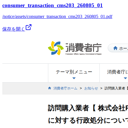
consumer_transaction_cms203_260805_01
/notice/assets/consumer_transaction_cms203_260805_01.pdf
保存を開く