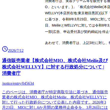
2026/7/12
通信販売業者【株式会社MIO、株式会社Meilie及び
株式会社WELLVY】に対する行政処分について |
消費者庁
/notice/entry/045634
このページは、消費者庁が特定商取引法に基づき、通信販売
業者の株式会社MIO、株式会社Meilie、株式会社WELLVYに
対して行った行政処分について公表した内容です。2026年3
月23日、MIOに対し6か月間の業務停止命令を、3月26日には