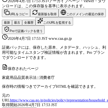
2026年4月7日 17:53
JST
•
アーカイブページ・viewer・ダウ
ンロードは、この保存版を基準に表示されます。
URLをコピー
最新版を取得
このドメインの最近の保存
最新
最古
全履歴
このURLを監視する
Proで証拠パックを使う
2026年4月7日 17:53
JST
·
www.caa.go.jp
証拠パックには、保存した原本、メタデータ、ハッシュ、利
用可能なタイムスタンプ検証情報が含まれます。Pro プラン
でダウンロードできます。
保存されたページ
家庭用品品質表示法 | 消費者庁
保存時の情報つきでアーカイブHTMLを確認できます。
元の
URL
https://www.caa.go.jp/policies/policy/representation/household
取得開始
2026年4月7日 17:53
JST