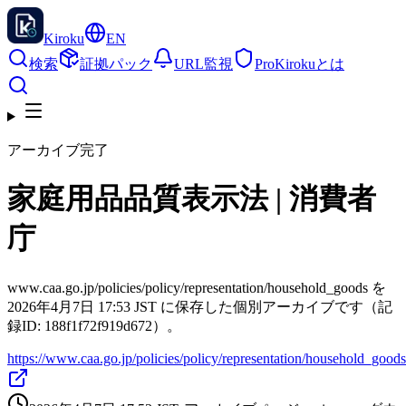
Kiroku
EN
検索
証拠パック
URL監視
Pro
Kirokuとは
アーカイブ完了
家庭用品品質表示法 | 消費者
庁
www.caa.go.jp/policies/policy/representation/household_goods を
2026年4月7日 17:53 JST に保存した個別アーカイブです（記
録ID: 188f1f72f919d672）。
https://www.caa.go.jp/policies/policy/representation/household_goods