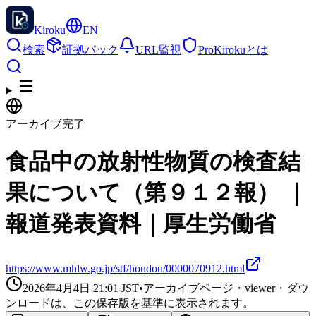
Kiroku
EN
検索
証拠パック
URL監視
Pro
Kirokuとは
アーカイブ完了
食品中の放射性物質の検査結
果について（第９１２報） ｜
報道発表資料｜厚生労働省
https://www.mhlw.go.jp/stf/houdou/0000070912.html
2026年4月4日 21:01
JST
•
アーカイブページ・viewer・ダウ
ンロードは、この保存版を基準に表示されます。