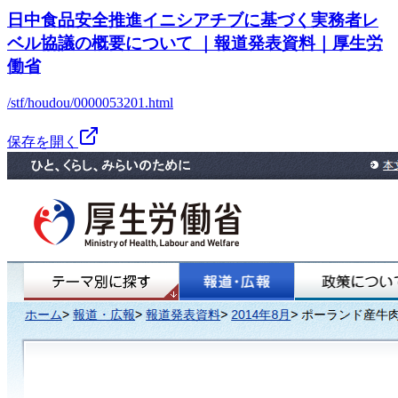
日中食品安全推進イニシアチブに基づく実務者レ
ベル協議の概要について ｜報道発表資料｜厚生労
働省
/stf/houdou/0000053201.html
保存を開く