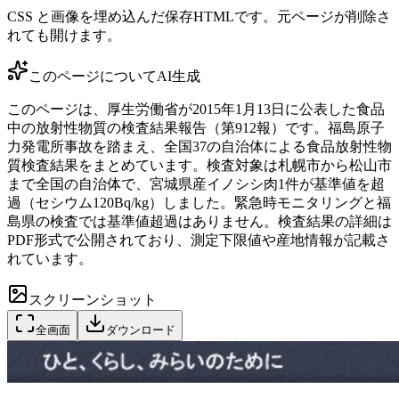
CSS と画像を埋め込んだ保存HTMLです。元ページが削除さ
れても開けます。
このページについて
AI生成
このページは、厚生労働省が2015年1月13日に公表した食品
中の放射性物質の検査結果報告（第912報）です。福島原子
力発電所事故を踏まえ、全国37の自治体による食品放射性物
質検査結果をまとめています。検査対象は札幌市から松山市
まで全国の自治体で、宮城県産イノシシ肉1件が基準値を超
過（セシウム120Bq/kg）しました。緊急時モニタリングと福
島県の検査では基準値超過はありません。検査結果の詳細は
PDF形式で公開されており、測定下限値や産地情報が記載さ
れています。
スクリーンショット
全画面
ダウンロード