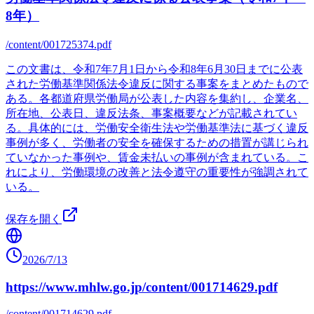
8年）
/content/001725374.pdf
この文書は、令和7年7月1日から令和8年6月30日までに公表
された労働基準関係法令違反に関する事案をまとめたもので
ある。各都道府県労働局が公表した内容を集約し、企業名、
所在地、公表日、違反法条、事案概要などが記載されてい
る。具体的には、労働安全衛生法や労働基準法に基づく違反
事例が多く、労働者の安全を確保するための措置が講じられ
ていなかった事例や、賃金未払いの事例が含まれている。こ
れにより、労働環境の改善と法令遵守の重要性が強調されて
いる。
保存を開く
2026/7/13
https://www.mhlw.go.jp/content/001714629.pdf
/content/001714629.pdf