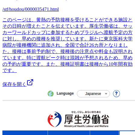
/stf/houdou/0000035471.html
このページは、黄熱の予防接種を受けることができる施設と
その日時が増えたことを伝えています。厚生労働省は、サッ
カーワールドカップに参加するためブラジルへ渡航予定の方
に対し、早めの接種を推奨しています。新たに東京医科大学
病院が接種機関に追加され、全国で合計26カ所となりまし
た。接種は事前予約制で、接種後の注意点や料金も説明され
ています。特に渡航ピーク時は混雑が予想されるため、早め
の予約が重要です。また、接種証明書は接種から10年間有効
です。
保存を開く