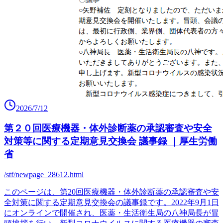
2026/7/12
第２０回医療機器・体外診断薬の承認審査や安全
対策等に関する定期意見交換会 議事録 ｜厚生労働
省
/stf/newpage_28612.html
このページは、第20回医療機器・体外診断薬の承認審査や安
全対策に関する定期意見交換会の議事録です。2022年9月1日
にオンラインで開催され、医薬・生活衛生局の八神局長が冒