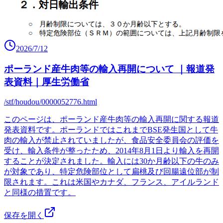
2026/7/12
ポーランド産牛肉等の輸入再開について ｜報道発
表資料｜厚生労働省
/stf/houdou/0000052776.html
このページは、ポーランド産牛肉等の輸入再開に関する報道
発表資料です。ポーランドではこれまでBSE発生国として牛
肉の輸入が禁止されていましたが、食品安全委員会の評価を
受け、輸入条件が整ったため、2014年8月1日より輸入を再開
することが決定されました。輸入には30か月齢以下の牛のみ
が対象であり、特定危険部位として扁桃及び回腸遠位部が制
限されます。これは米国やカナダ、フランス、アイルランド
と同様の措置です。
保存を開く