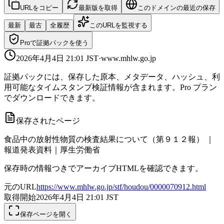
URLをコピー
最新版を取得
このドメインの最近の保存
最新
最古
全履歴
このURLを監視する
Proで証拠パックを使う
2026年4月4日 21:01
JST
·
www.mhlw.go.jp
証拠パックには、保存した原本、メタデータ、ハッシュ、利
用可能なタイムスタンプ検証情報が含まれます。Pro プラン
でダウンロードできます。
保存されたページ
食品中の放射性物質の検査結果について（第９１２報） ｜
報道発表資料｜厚生労働省
保存時の情報つきでアーカイブHTMLを確認できます。
元のURL
https://www.mhlw.go.jp/stf/houdou/0000070912.html
取得開始
2026年4月4日 21:01
JST
保存ページを開く