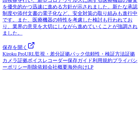
頭挨拶を行い、新型コロナウイルスに関する医療機器の審査
を優先的かつ迅速に進める方針が示されました。新たな承認
制度や添付文書の電子化など、安全対策の取り組みも進行中
です。また、医療機器の特性を考慮した検討も行われてお
り、業界の意見を大切にしながら進めていくことが強調され
ました。
保存を開く
Kiroku Pro
URL監視・差分
証拠パック
信頼性・検証方法
証拠
カメラ
証拠ボイスレコーダー
保存ガイド
利用規約
プライバシ
ーポリシー
削除依頼
会社概要
海外向けLP