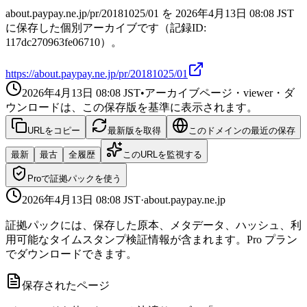
about.paypay.ne.jp/pr/20181025/01 を 2026年4月13日 08:08 JST
に保存した個別アーカイブです（記録ID:
117dc270963fe06710）。
https://about.paypay.ne.jp/pr/20181025/01
2026年4月13日 08:08
JST
•
アーカイブページ・viewer・ダ
ウンロードは、この保存版を基準に表示されます。
URLをコピー
最新版を取得
このドメインの最近の保存
最新
最古
全履歴
このURLを監視する
Proで証拠パックを使う
2026年4月13日 08:08
JST
·
about.paypay.ne.jp
証拠パックには、保存した原本、メタデータ、ハッシュ、利
用可能なタイムスタンプ検証情報が含まれます。Pro プラン
でダウンロードできます。
保存されたページ