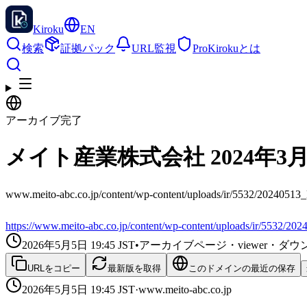
Kiroku
EN
検索
証拠パック
URL監視
Pro
Kirokuとは
アーカイブ完了
メイト産業株式会社 2024年3月期 Cons
www.meito-abc.co.jp/content/wp-content/uploads/ir/55
https://www.meito-abc.co.jp/content/wp-content/uploads/ir/5532/20
2026年5月5日 19:45
JST
•
アーカイブページ・viewer・
URLをコピー
最新版を取得
このドメインの最近の保存
2026年5月5日 19:45
JST
·
www.meito-abc.co.jp