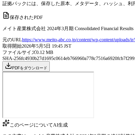
証拠パックには、保存した原本、メタデータ、ハッシュ、利用
保存されたPDF
メイト産業株式会社 2024年3月期 Consolidated Financial Results
元のURL
https://www.meito-abc.co.jp/content/wp-content/uploads/i
取得開始
2026年5月5日 19:45
JST
ファイルサイズ
0.12
MB
SHA-256
fc4930b27d1695c0614eb766960a778c7516a6920fcb7f299
PDFをダウンロード
このページについて
AI生成