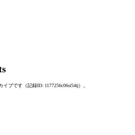
ts
した個別アーカイブです（記録ID: 1177256c06si54tj）。