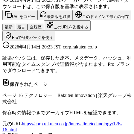
2026年4月14日 20:23
JST
•
アーカイブページ・viewer・ダ
ウンロードは、この保存版を基準に表示されます。
URLをコピー
最新版を取得
このドメインの最近の保存
最新
最古
全履歴
このURLを監視する
Proで証拠パックを使う
2026年4月14日 20:23
JST
·
corp.rakuten.co.jp
証拠パックには、保存した原本、メタデータ、ハッシュ、利
用可能なタイムスタンプ検証情報が含まれます。Pro プラン
でダウンロードできます。
保存されたページ
ページ 16 テクノロジー｜Rakuten Innovation | 楽天グループ株
式会社
保存時の情報つきでアーカイブHTMLを確認できます。
元のURL
https://corp.rakuten.co.jp/innovation/technology/126-
16.html