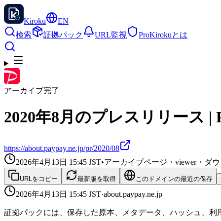
Kiroku
EN
検索
証拠パック
URL監視
Pro
Kirokuとは
アーカイブ完了
2020年8月のプレスリリース | 
https://about.paypay.ne.jp/pr/2020/08
2026年4月13日 15:45
JST
•
アーカイブページ・viewer・
URLをコピー
最新版を取得
このドメインの最近の保存
2026年4月13日 15:45
JST
·
about.paypay.ne.jp
証拠パックには、保存した原本、メタデータ、ハッシュ、利用