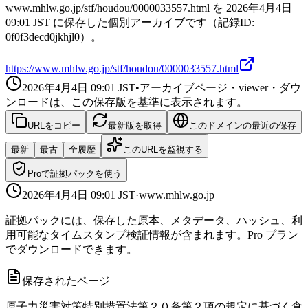
www.mhlw.go.jp/stf/houdou/0000033557.html を 2026年4月4日
09:01 JST に保存した個別アーカイブです（記録ID:
0f0f3decd0jkhjl0）。
https://www.mhlw.go.jp/stf/houdou/0000033557.html
2026年4月4日 09:01
JST
•
アーカイブページ・viewer・ダウ
ンロードは、この保存版を基準に表示されます。
URLをコピー
最新版を取得
このドメインの最近の保存
最新
最古
全履歴
このURLを監視する
Proで証拠パックを使う
2026年4月4日 09:01
JST
·
www.mhlw.go.jp
証拠パックには、保存した原本、メタデータ、ハッシュ、利
用可能なタイムスタンプ検証情報が含まれます。Pro プラン
でダウンロードできます。
保存されたページ
原子力災害対策特別措置法第２０条第２項の規定に基づく食