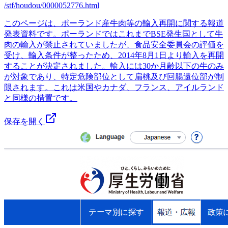
/stf/houdou/0000052776.html
このページは、ポーランド産牛肉等の輸入再開に関する報道
発表資料です。ポーランドではこれまでBSE発生国として牛
肉の輸入が禁止されていましたが、食品安全委員会の評価を
受け、輸入条件が整ったため、2014年8月1日より輸入を再開
することが決定されました。輸入には30か月齢以下の牛のみ
が対象であり、特定危険部位として扁桃及び回腸遠位部が制
限されます。これは米国やカナダ、フランス、アイルランド
と同様の措置です。
保存を開く