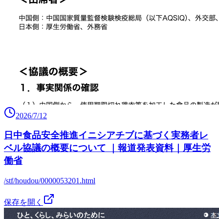
2026/7/12
日中食品安全推進イニシアチブに基づく実務者レ
ベル協議の概要について ｜報道発表資料｜厚生労
働省
/stf/houdou/0000053201.html
保存を開く