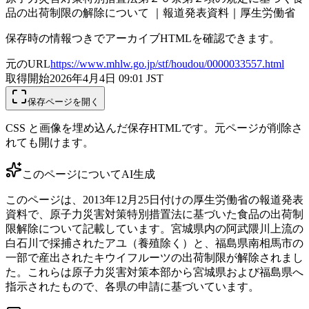
品の出荷制限の解除について ｜報道発表資料｜厚生労働省
保存時の情報つきでアーカイブHTMLを確認できます。
元のURL
https://www.mhlw.go.jp/stf/houdou/0000033557.html
取得開始
2026年4月4日 09:01
JST
保存ページを開く
CSS と画像を埋め込んだ保存HTMLです。元ページが削除さ
れても開けます。
このページについて
AI生成
このページは、2013年12月25日付けの厚生労働省の報道発表
資料で、原子力災害対策特別措置法に基づいた食品の出荷制
限解除について記載しています。宮城県内の阿武隈川上流の
白石川で採捕されたアユ（養殖除く）と、福島県南相馬市の
一部で産出されたキウイフルーツの出荷制限が解除されまし
た。これらは原子力災害対策本部から宮城県および福島県へ
指示されたもので、各県の申請に基づいています。