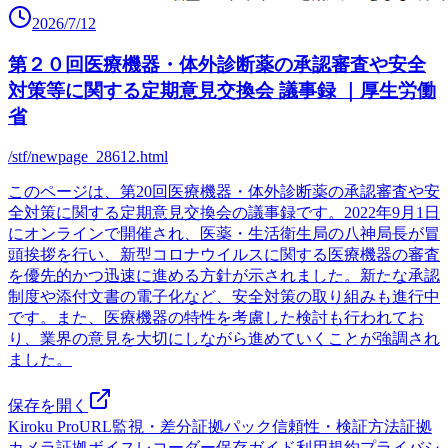
2026/7/12
第２０回医療機器・体外診断薬の承認審査や安全
対策等に関する定期意見交換会 議事録 ｜厚生労働
省
/stf/newpage_28612.html
このページは、第20回医療機器・体外診断薬の承認審査や安
全対策に関する定期意見交換会の議事録です。2022年9月1日
にオンラインで開催され、医薬・生活衛生局の八神局長が冒
頭挨拶を行い、新型コロナウイルスに関する医療機器の審査
を優先的かつ迅速に進める方針が示されました。新たな承認
制度や添付文書の電子化など、安全対策の取り組みも進行中
です。また、医療機器の特性を考慮した検討も行われてお
り、業界の意見を大切にしながら進めていくことが強調され
ました。
保存を開く
Kiroku Pro
URL監視・差分
証拠パック
信頼性・検証方法
証拠
カメラ
証拠ボイスレコーダー
保存ガイド
利用規約
プライバシ