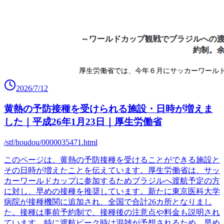
2026/7/12
黄熱の予防接種を受けられる施設・日時が増えま
した｜平成26年1月23日｜厚生労働省
/stf/houdou/0000035471.html
このページは、黄熱の予防接種を受けることができる施設と
その日時が増えたことを伝えています。厚生労働省は、サッ
カーワールドカップに参加するためブラジルへ渡航予定の方
に対し、早めの接種を推奨しています。新たに東京医科大学
病院が接種機関に追加され、全国で合計26カ所となりまし
た。接種は事前予約制で、接種後の注意点や料金も説明され
ています。特に渡航ピーク時は混雑が予想されるため、早め