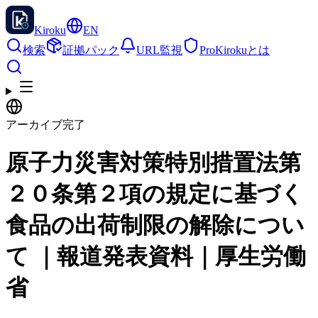
Kiroku
EN
検索
証拠パック
URL監視
Pro
Kirokuとは
アーカイブ完了
原子力災害対策特別措置法第
２０条第２項の規定に基づく
食品の出荷制限の解除につい
て ｜報道発表資料｜厚生労働
省