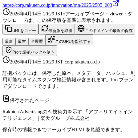
https://corp.rakuten.co.jp/innovation/rnn/2025/2505_003
2026年4月14日 20:29
JST
•
アーカイブページ・viewer・ダ
ウンロードは、この保存版を基準に表示されます。
URLをコピー
最新版を取得
このドメインの最近の保存
最新
最古
全履歴
このURLを監視する
Proで証拠パックを使う
2026年4月14日 20:29
JST
·
corp.rakuten.co.jp
証拠パックには、保存した原本、メタデータ、ハッシュ、利
用可能なタイムスタンプ検証情報が含まれます。Pro プラン
でダウンロードできます。
保存されたページ
Rakuten AdvertisingのAI技術力を示す 「アフィリエイトイン
テリジェンス」 | 楽天グループ株式会社
保存時の情報つきでアーカイブHTMLを確認できます。