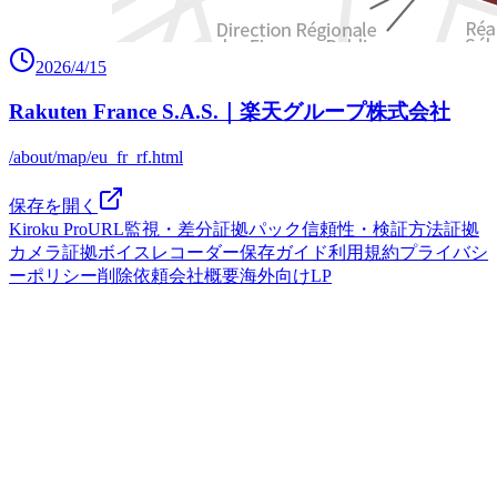
2026/4/15
Rakuten France S.A.S.｜楽天グループ株式会社
/about/map/eu_fr_rf.html
保存を開く
Kiroku Pro
URL監視・差分
証拠パック
信頼性・検証方法
証拠
カメラ
証拠ボイスレコーダー
保存ガイド
利用規約
プライバシ
ーポリシー
削除依頼
会社概要
海外向けLP