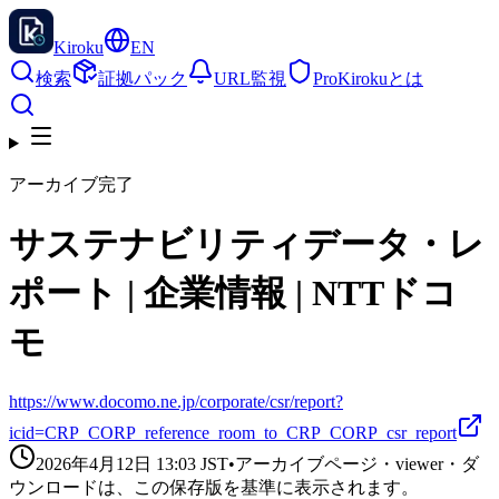
Kiroku
EN
検索
証拠パック
URL監視
Pro
Kirokuとは
アーカイブ完了
サステナビリティデータ・レ
ポート | 企業情報 | NTTドコ
モ
https://www.docomo.ne.jp/corporate/csr/report?
icid=CRP_CORP_reference_room_to_CRP_CORP_csr_report
2026年4月12日 13:03
JST
•
アーカイブページ・viewer・ダ
ウンロードは、この保存版を基準に表示されます。