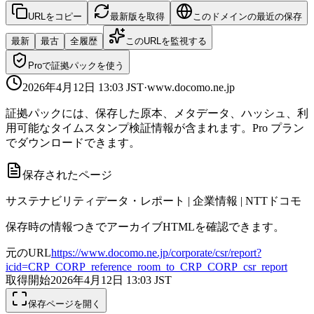
URLをコピー
最新版を取得
このドメインの最近の保存
最新
最古
全履歴
このURLを監視する
Proで証拠パックを使う
2026年4月12日 13:03
JST
·
www.docomo.ne.jp
証拠パックには、保存した原本、メタデータ、ハッシュ、利
用可能なタイムスタンプ検証情報が含まれます。Pro プラン
でダウンロードできます。
保存されたページ
サステナビリティデータ・レポート | 企業情報 | NTTドコモ
保存時の情報つきでアーカイブHTMLを確認できます。
元のURL
https://www.docomo.ne.jp/corporate/csr/report?
icid=CRP_CORP_reference_room_to_CRP_CORP_csr_report
取得開始
2026年4月12日 13:03
JST
保存ページを開く