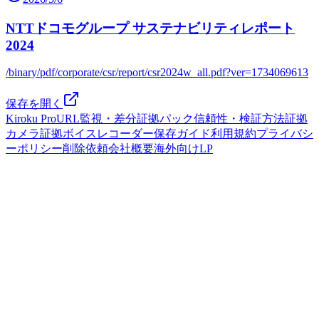
NTTドコモグループ サステナビリティレポート
2024
/binary/pdf/corporate/csr/report/csr2024w_all.pdf?ver=1734069613
保存を開く
Kiroku Pro
URL監視・差分
証拠パック
信頼性・検証方法
証拠
カメラ
証拠ボイスレコーダー
保存ガイド
利用規約
プライバシ
ーポリシー
削除依頼
会社概要
海外向けLP