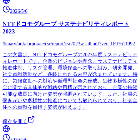
2026/5/6
NTTドコモグループ サステナビリティレポート
2023
/binary/pdf/corporate/csr/report/csr2023w_all.pdf?ver=1697611992
この文書は、NTTドコモグループの2023年度サステナビリテ
ィレポートです。企業のビジョンや理念、サステナビリティ
推進体制、リスク管理、環境保全への取り組み、研究開発、
社会貢献活動など、多岐にわたる内容が含まれています。特
に、気候変動への対応や循環型社会の形成、生物多様性の保
全に関する具体的な戦略や目標が示されており、企業の持続
可能な成長に向けた姿勢が強調されています。また、社員の
働きがいや多様性の推進についても触れられており、社会全
体への貢献を目指す姿勢が伺えます。
保存を開く
2026/5/6