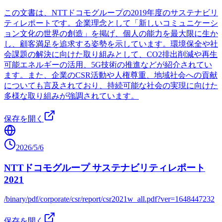
この文書は、NTTドコモグループの2019年度のサステナビリ
ティレポートです。企業理念として「新しいコミュニケーシ
ョン文化の世界の創造」を掲げ、個人の能力を最大限に生か
し、顧客満足を追求する姿勢を示しています。環境保全や社
会課題の解決に向けた取り組みとして、CO2排出削減や再生
可能エネルギーの活用、5G技術の推進などが紹介されてい
ます。また、企業のCSR活動や人権尊重、地域社会への貢献
についても言及されており、持続可能な社会の実現に向けた
多様な取り組みが強調されています。
保存を開く
2026/5/6
NTTドコモグループ サステナビリティレポート
2021
/binary/pdf/corporate/csr/report/csr2021w_all.pdf?ver=1648447232
保存を開く