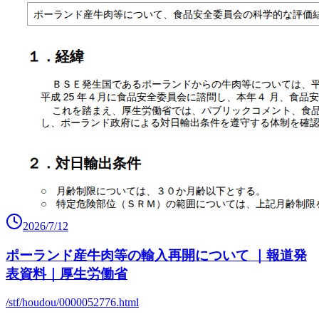
2026/7/12
ポーランド産牛肉等の輸入再開について ｜報道発
表資料｜厚生労働省
/stf/houdou/0000052776.html