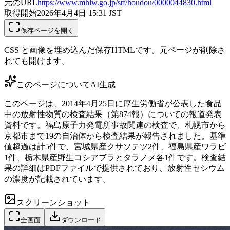
元のURL
https://www.mhlw.go.jp/stf/houdou/0000044830.html
取得開始
2026年4月4日 15:31
JST
保存ページを開く
CSS と画像を埋め込んだ保存HTMLです。元ページが削除さ
れても開けます。
このページについて
AI生成
このページは、2014年4月25日に厚生労働省が公表した食品
中の放射性物質の検査結果（第874報）についての報道発表
資料です。福島原子力発電所事故関連の検査で、札幌市から
京都市まで19の自治体から検査結果が報告されました。基準
値超過は計5件で、宮城県産クサソテツ2件、福島県産ワラビ
1件、栃木県産野生コシアブラとタラノメ各1件です。検査結
果の詳細はPDFファイルで提供されており、放射性セシウム
の濃度が記載されています。
スクリーンショット
全画面
ダウンロード