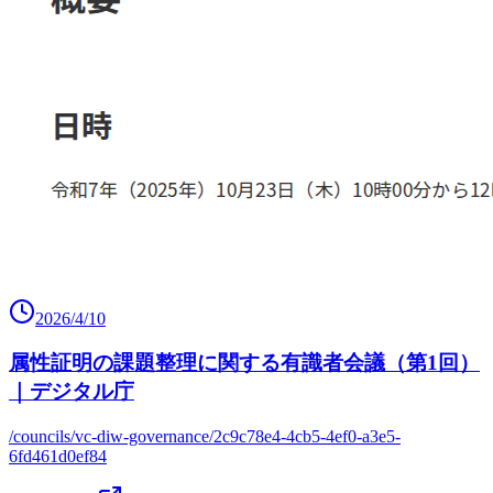
2026/4/10
属性証明の課題整理に関する有識者会議（第1回）
｜デジタル庁
/councils/vc-diw-governance/2c9c78e4-4cb5-4ef0-a3e5-
6fd461d0ef84