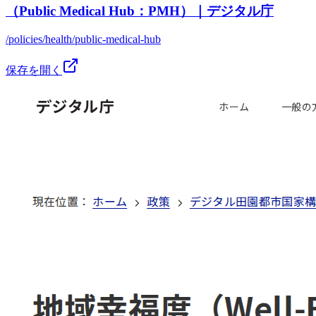
（Public Medical Hub：PMH）｜デジタル庁
/policies/health/public-medical-hub
保存を開く