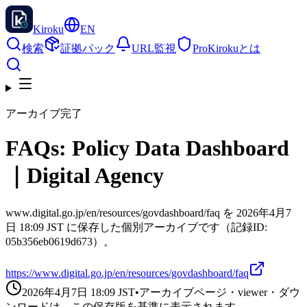
Kiroku
EN
検索
証拠パック
URL監視
Pro
Kirokuとは
アーカイブ完了
FAQs: Policy Data Dashboard
｜Digital Agency
www.digital.go.jp/en/resources/govdashboard/faq を 2026年4月7
日 18:09 JST に保存した個別アーカイブです（記録ID:
05b356eb0619d673）。
https://www.digital.go.jp/en/resources/govdashboard/faq
2026年4月7日 18:09
JST
•
アーカイブページ・viewer・ダウ
ンロードは、この保存版を基準に表示されます。