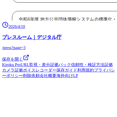
2026/4/10
プレスルーム｜デジタル庁
/press?page=3
保存を開く
Kiroku Pro
URL監視・差分
証拠パック
信頼性・検証方法
証拠
カメラ
証拠ボイスレコーダー
保存ガイド
利用規約
プライバシ
ーポリシー
削除依頼
会社概要
海外向けLP