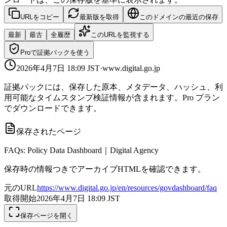
URLをコピー
最新版を取得
このドメインの最近の保存
最新
最古
全履歴
このURLを監視する
Proで証拠パックを使う
2026年4月7日 18:09
JST
·
www.digital.go.jp
証拠パックには、保存した原本、メタデータ、ハッシュ、利
用可能なタイムスタンプ検証情報が含まれます。Pro プラン
でダウンロードできます。
保存されたページ
FAQs: Policy Data Dashboard｜Digital Agency
保存時の情報つきでアーカイブHTMLを確認できます。
元のURL
https://www.digital.go.jp/en/resources/govdashboard/faq
取得開始
2026年4月7日 18:09
JST
保存ページを開く