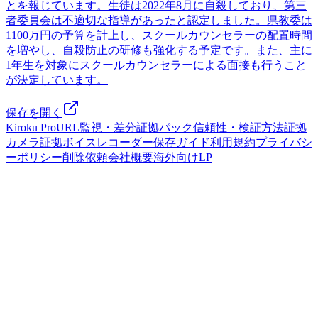
とを報じています。生徒は2022年8月に自殺しており、第三
者委員会は不適切な指導があったと認定しました。県教委は
1100万円の予算を計上し、スクールカウンセラーの配置時間
を増やし、自殺防止の研修も強化する予定です。また、主に
1年生を対象にスクールカウンセラーによる面接も行うこと
が決定しています。
保存を開く
Kiroku Pro
URL監視・差分
証拠パック
信頼性・検証方法
証拠
カメラ
証拠ボイスレコーダー
保存ガイド
利用規約
プライバシ
ーポリシー
削除依頼
会社概要
海外向けLP