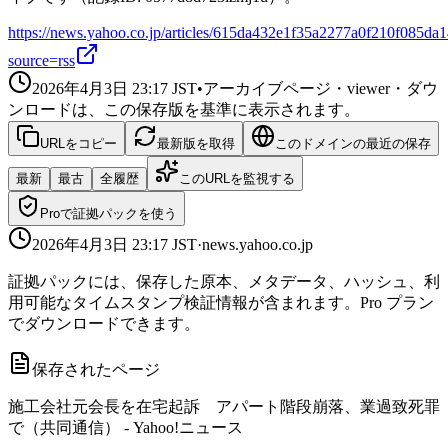
https://news.yahoo.co.jp/articles/615da432e1f35a2277a0f210f085da
source=rss
2026年4月3日 23:17
JST
•
アーカイブページ・viewer・ダウ
ンロードは、この保存版を基準に表示されます。
URLをコピー
最新版を取得
このドメインの最近の保存
最新
最古
全履歴
このURLを監視する
Proで証拠パックを使う
2026年4月3日 23:17
JST
·
news.yahoo.co.jp
証拠パックには、保存した原本、メタデータ、ハッシュ、利
用可能なタイムスタンプ検証情報が含まれます。Pro プラン
でダウンロードできます。
保存されたページ
施工会社元会長を在宅起訴 アパート階段崩落、業過致死罪
で（共同通信） - Yahoo!ニュース