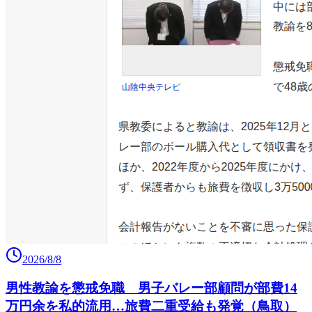
2026/8/8
男性教諭を懲戒免職 男子バレー部顧問が部費14
万円余を私的流用…旅費二重受給も発覚（鳥取）