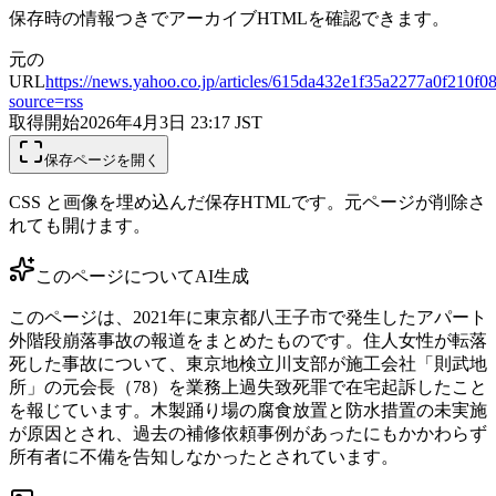
保存時の情報つきでアーカイブHTMLを確認できます。
元の
URL
https://news.yahoo.co.jp/articles/615da432e1f35a2277a0f210f
source=rss
取得開始
2026年4月3日 23:17
JST
保存ページを開く
CSS と画像を埋め込んだ保存HTMLです。元ページが削除さ
れても開けます。
このページについて
AI生成
このページは、2021年に東京都八王子市で発生したアパート
外階段崩落事故の報道をまとめたものです。住人女性が転落
死した事故について、東京地検立川支部が施工会社「則武地
所」の元会長（78）を業務上過失致死罪で在宅起訴したこと
を報じています。木製踊り場の腐食放置と防水措置の未実施
が原因とされ、過去の補修依頼事例があったにもかかわらず
所有者に不備を告知しなかったとされています。