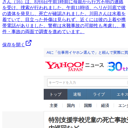
さん（16）は、8月6日午前1時前に母親から行方不明の連絡
を受け、捜索が行われました。午前11時頃、ヘリが川底で彼
の遺体を発見し、死亡が確認されました。川田さんは水着を
着ていて、目立った外傷は見られず、近くには彼の上着や携
帯電話がありました。警察は水難事故の可能性も考慮し、事
件・事故の両面で調査を進めています。
保存を開く