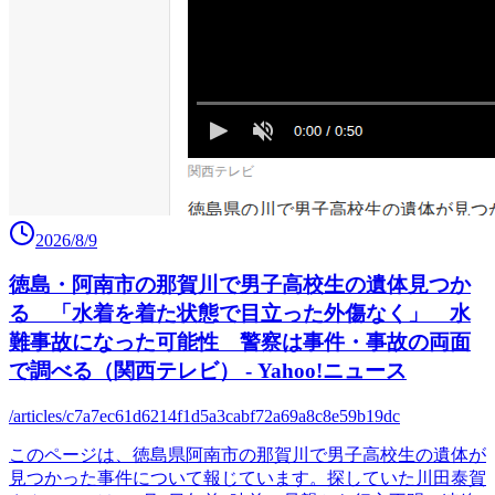
2026/8/9
徳島・阿南市の那賀川で男子高校生の遺体見つか
る 「水着を着た状態で目立った外傷なく」 水
難事故になった可能性 警察は事件・事故の両面
で調べる（関西テレビ） - Yahoo!ニュース
/articles/c7a7ec61d6214f1d5a3cabf72a69a8c8e59b19dc
このページは、徳島県阿南市の那賀川で男子高校生の遺体が
見つかった事件について報じています。探していた川田泰賀