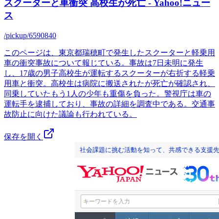
スクーターと車衝突 高校生が死亡 - Yahoo!ニュー
ス
/pickup/6590840
このページは、東京都瑞穂町で発生したスクーターと軽乗用
車の衝突事故について報じている。事故は7日未明に発生
し、17歳の男子高校生が運転するスクーターが右折する軽乗
用車と衝突。高校生は病院に搬送されたが死亡が確認され、
同乗していたもう1人の少年も重傷を負った。警視庁は車の
運転手を逮捕しており、事故の詳細を調査中である。交通事
故防止に向けた議論も行われている。
保存を開く