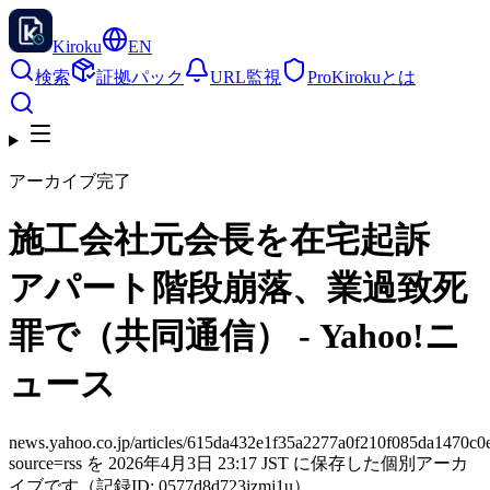
Kiroku
EN
検索
証拠パック
URL監視
Pro
Kirokuとは
アーカイブ完了
施工会社元会長を在宅起訴
アパート階段崩落、業過致死
罪で（共同通信） - Yahoo!ニ
ュース
news.yahoo.co.jp/articles/615da432e1f35a2277a0f210f085da1470c0
source=rss を 2026年4月3日 23:17 JST に保存した個別アーカ
イブです（記録ID: 0577d8d723izmj1u）。