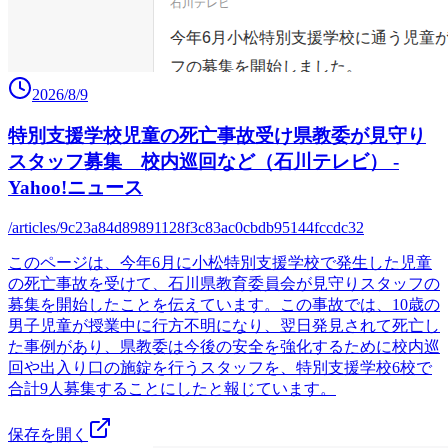
2026/8/9
特別支援学校児童の死亡事故受け県教委が見守り
スタッフ募集 校内巡回など（石川テレビ） -
Yahoo!ニュース
/articles/9c23a84d89891128f3c83ac0cbdb95144fccdc32
このページは、今年6月に小松特別支援学校で発生した児童
の死亡事故を受けて、石川県教育委員会が見守りスタッフの
募集を開始したことを伝えています。この事故では、10歳の
男子児童が授業中に行方不明になり、翌日発見されて死亡し
た事例があり、県教委は今後の安全を強化するために校内巡
回や出入り口の施錠を行うスタッフを、特別支援学校6校で
合計9人募集することにしたと報じています。
保存を開く