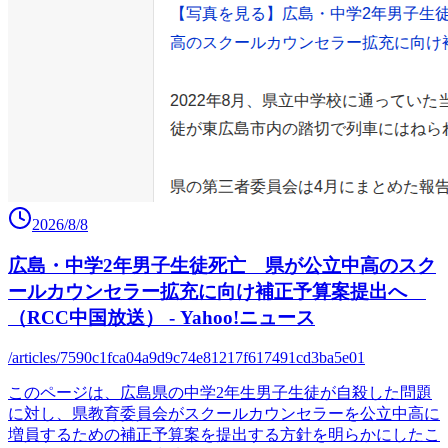
2026/8/8
広島・中学2年男子生徒死亡 県が公立中高のスク
ールカウンセラー拡充に向け補正予算案提出へ
（RCC中国放送） - Yahoo!ニュース
/articles/7590c1fca04a9d9c74e81217f617491cd3ba5e01
このページは、広島県の中学2年生男子生徒が自殺した問題
に対し、県教育委員会がスクールカウンセラーを公立中高に
増員するための補正予算案を提出する方針を明らかにしたこ