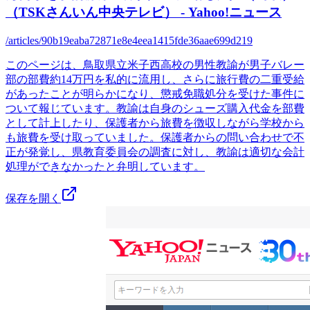
（TSKさんいん中央テレビ） - Yahoo!ニュース
/articles/90b19eaba72871e8e4eea1415fde36aae699d219
このページは、鳥取県立米子西高校の男性教諭が男子バレー
部の部費約14万円を私的に流用し、さらに旅行費の二重受給
があったことが明らかになり、懲戒免職処分を受けた事件に
ついて報じています。教諭は自身のシューズ購入代金を部費
として計上したり、保護者から旅費を徴収しながら学校から
も旅費を受け取っていました。保護者からの問い合わせで不
正が発覚し、県教育委員会の調査に対し、教諭は適切な会計
処理ができなかったと弁明しています。
保存を開く