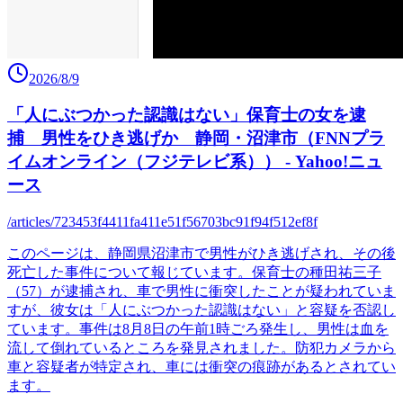
2026/8/9
「人にぶつかった認識はない」保育士の女を逮
捕 男性をひき逃げか 静岡・沼津市（FNNプラ
イムオンライン（フジテレビ系）） - Yahoo!ニュ
ース
/articles/723453f4411fa411e51f56703bc91f94f512ef8f
このページは、静岡県沼津市で男性がひき逃げされ、その後
死亡した事件について報じています。保育士の種田祐三子
（57）が逮捕され、車で男性に衝突したことが疑われていま
すが、彼女は「人にぶつかった認識はない」と容疑を否認し
ています。事件は8月8日の午前1時ごろ発生し、男性は血を
流して倒れているところを発見されました。防犯カメラから
車と容疑者が特定され、車には衝突の痕跡があるとされてい
ます。