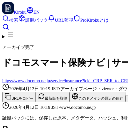
Kiroku
EN
検索
証拠パック
URL監視
Pro
Kirokuとは
アーカイブ完了
ドコモスマート保険ナビ | サー
https://www.docomo.ne.jp/service/insurance?icid=CRP_SER_to_C
2026年4月12日 10:19
JST
•
アーカイブページ・viewer・
URLをコピー
最新版を取得
このドメインの最近の保存
2026年4月12日 10:19
JST
·
www.docomo.ne.jp
証拠パックには、保存した原本、メタデータ、ハッシュ、利用