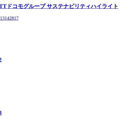
ghlights NTTドコモグループ サステナビリティハイライト
=1713142817
2
3