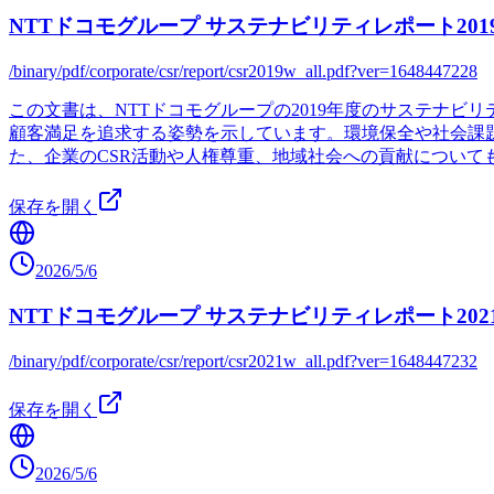
NTTドコモグループ サステナビリティレポート201
/binary/pdf/corporate/csr/report/csr2019w_all.pdf?ver=1648447228
この文書は、NTTドコモグループの2019年度のサステナ
顧客満足を追求する姿勢を示しています。環境保全や社会課題
た、企業のCSR活動や人権尊重、地域社会への貢献につい
保存を開く
2026/5/6
NTTドコモグループ サステナビリティレポート202
/binary/pdf/corporate/csr/report/csr2021w_all.pdf?ver=1648447232
保存を開く
2026/5/6