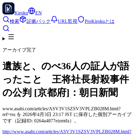
Kiroku
EN
検索
証拠パック
URL監視
Pro
Kirokuとは
アーカイブ完了
遺族と、のべ36人の証人が語
ったこと 王将社長射殺事件
の公判 [京都府]：朝日新聞
www.asahi.com/articles/ASV3V1SZSV3VPLZB028M.html?
ref=rss を 2026年4月3日 23:17 JST に保存した個別アーカイブ
です（記録ID: 0264a4877eizmtfa）。
http://www.asahi.com/articles/ASV3V1SZSV3VPLZB028M.html?