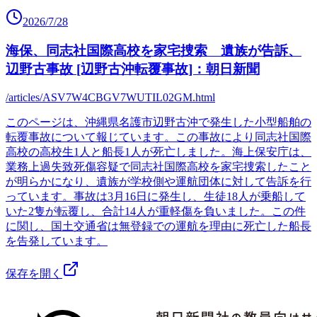
2026/7/28
海保、同志社国際高校を家宅捜索 遺族が告訴、
辺野古事故 [辺野古沖転覆事故]：朝日新聞
/articles/ASV7W4CBGV7WUTIL02GM.html
このページは、沖縄県名護市辺野古沖で発生した小型船舶の
転覆事故について報じています。この事故により同志社国際
高校の高校生1人と船長1人が死亡しました。海上保安庁は、
業務上過失致死傷容疑で同志社国際高校を家宅捜索したこと
が明らかになり、遺族が学校側や運航団体に対して告訴を行
っています。事故は3月16日に発生し、生徒18人が乗船して
いた2隻が転覆し、合計14人が重軽傷を負いました。この件
に関し、国土交通省は無登録での運航を理由に死亡した船長
を告発しています。
保存を開く