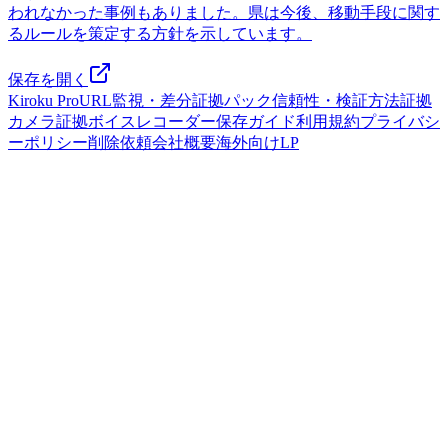
われなかった事例もありました。県は今後、移動手段に関す
るルールを策定する方針を示しています。
保存を開く
Kiroku Pro
URL監視・差分
証拠パック
信頼性・検証方法
証拠
カメラ
証拠ボイスレコーダー
保存ガイド
利用規約
プライバシ
ーポリシー
削除依頼
会社概要
海外向けLP