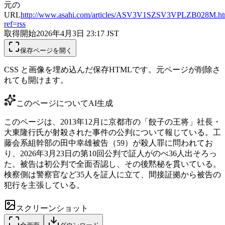
元の
URL
http://www.asahi.com/articles/ASV3V1SZSV3VPLZB028M.ht
ref=rss
取得開始
2026年4月3日 23:17
JST
保存ページを開く
CSS と画像を埋め込んだ保存HTMLです。元ページが削除さ
れても開けます。
このページについて
AI生成
このページは、2013年12月に京都市の「餃子の王将」社長・
大東隆行氏が射殺された事件の公判について報じている。工
藤会系組幹部の田中幸雄被告（59）が殺人罪に問われてお
り、2026年3月23日の第10回公判で証人がのべ36人出そろっ
た。被告は初公判で全面否認し、その後黙秘を貫いている。
検察側は警察官など35人を証人に立て、間接証拠から被告の
犯行を主張している。
スクリーンショット