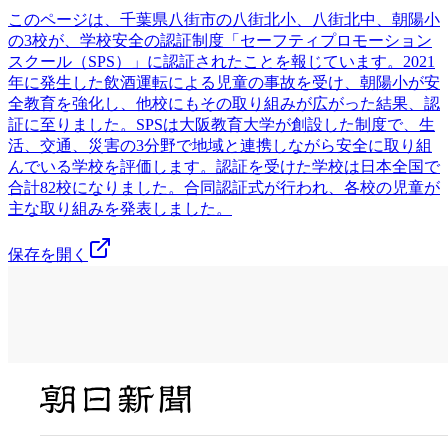
このページは、千葉県八街市の八街北小、八街北中、朝陽小
の3校が、学校安全の認証制度「セーフティプロモーション
スクール（SPS）」に認証されたことを報じています。2021
年に発生した飲酒運転による児童の事故を受け、朝陽小が安
全教育を強化し、他校にもその取り組みが広がった結果、認
証に至りました。SPSは大阪教育大学が創設した制度で、生
活、交通、災害の3分野で地域と連携しながら安全に取り組
んでいる学校を評価します。認証を受けた学校は日本全国で
合計82校になりました。合同認証式が行われ、各校の児童が
主な取り組みを発表しました。
保存を開く