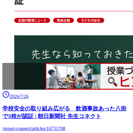
2026/7/26
学校安全の取り組み広がる 飲酒事故あった八街
で3校が認証 | 朝日新聞社 先生コネクト
/sensei-connect/articles/16731708