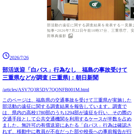
2026/7/26
部活送迎「白バス」行為なし 福島の事故受けて
三重県などが調査 [三重県]：朝日新聞
/articles/ASV7Q3R5DV7QONFB001M.html
このページは、福島県の交通事故を受けて三重県が実施した
部活動の遠征に関する調査結果を報告しています。調査で
は、県内の高校1780部のうち1294部が遠征を行い、その際の
交通手段として公共交通機関を利用するケースが半数を占め
ました。無許可の有償送迎にあたる「白バス」行為は確認さ
れず、移動中に教員が不在だった部や校長への事前報告が行