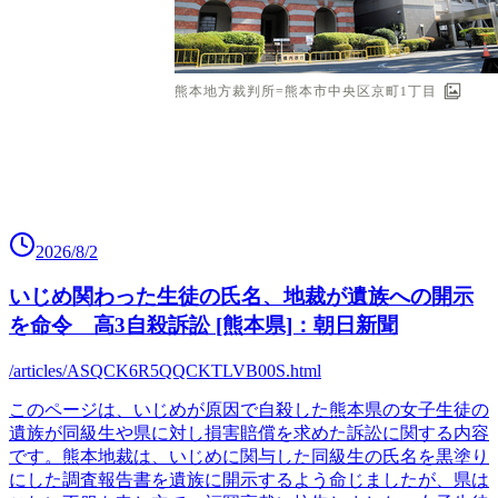
2026/8/2
いじめ関わった生徒の氏名、地裁が遺族への開示
を命令 高3自殺訴訟 [熊本県]：朝日新聞
/articles/ASQCK6R5QQCKTLVB00S.html
このページは、いじめが原因で自殺した熊本県の女子生徒の
遺族が同級生や県に対し損害賠償を求めた訴訟に関する内容
です。熊本地裁は、いじめに関与した同級生の氏名を黒塗り
にした調査報告書を遺族に開示するよう命じましたが、県は