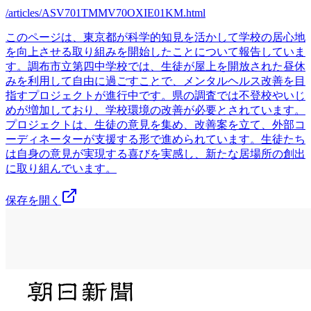
/articles/ASV701TMMV70OXIE01KM.html
このページは、東京都が科学的知見を活かして学校の居心地
を向上させる取り組みを開始したことについて報告していま
す。調布市立第四中学校では、生徒が屋上を開放された昼休
みを利用して自由に過ごすことで、メンタルヘルス改善を目
指すプロジェクトが進行中です。県の調査では不登校やいじ
めが増加しており、学校環境の改善が必要とされています。
プロジェクトは、生徒の意見を集め、改善案を立て、外部コ
ーディネーターが支援する形で進められています。生徒たち
は自身の意見が実現する喜びを実感し、新たな居場所の創出
に取り組んでいます。
保存を開く