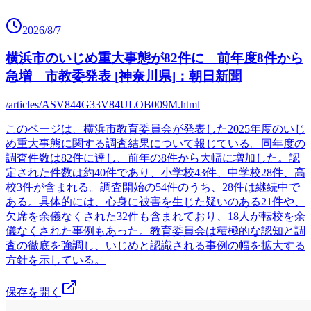
2026/8/7
横浜市のいじめ重大事態が82件に 前年度8件から
急増 市教委発表 [神奈川県]：朝日新聞
/articles/ASV844G33V84ULOB009M.html
このページは、横浜市教育委員会が発表した2025年度のいじ
め重大事態に関する調査結果について報じている。同年度の
調査件数は82件に達し、前年の8件から大幅に増加した。認
定された件数は約40件であり、小学校43件、中学校28件、高
校3件が含まれる。調査開始の54件のうち、28件は継続中で
ある。具体的には、心身に被害を生じた疑いのある21件や、
欠席を余儀なくされた32件も含まれており、18人が転校を余
儀なくされた事例もあった。教育委員会は積極的な認知と調
査の徹底を強調し、いじめと認識される事例の幅を拡大する
方針を示している。
保存を開く