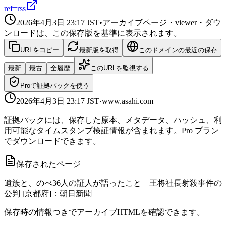
ref=rss
2026年4月3日 23:17
JST
•
アーカイブページ・viewer・ダウ
ンロードは、この保存版を基準に表示されます。
URLをコピー
最新版を取得
このドメインの最近の保存
最新
最古
全履歴
このURLを監視する
Proで証拠パックを使う
2026年4月3日 23:17
JST
·
www.asahi.com
証拠パックには、保存した原本、メタデータ、ハッシュ、利
用可能なタイムスタンプ検証情報が含まれます。Pro プラン
でダウンロードできます。
保存されたページ
遺族と、のべ36人の証人が語ったこと 王将社長射殺事件の
公判 [京都府]：朝日新聞
保存時の情報つきでアーカイブHTMLを確認できます。