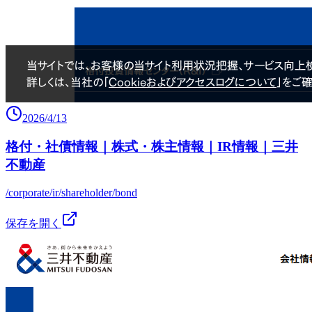
2026/4/13
格付・社債情報｜株式・株主情報｜IR情報｜三井
不動産
/corporate/ir/shareholder/bond
保存を開く