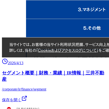
2026/4/13
セグメント概要｜財務・業績｜IR情報｜三井不動
産
/corporate/ir/finance/segment
保存を開く