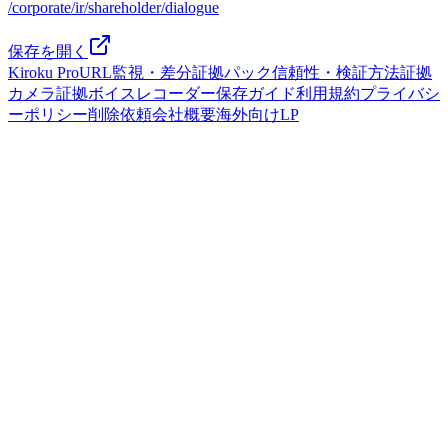
/corporate/ir/shareholder/dialogue
保存を開く
Kiroku Pro
URL監視・差分
証拠パック
信頼性・検証方法
証拠
カメラ
証拠ボイスレコーダー
保存ガイド
利用規約
プライバシ
ーポリシー
削除依頼
会社概要
海外向けLP