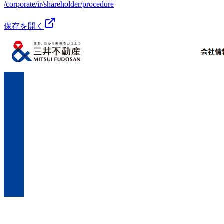
/corporate/ir/shareholder/procedure
保存を開く