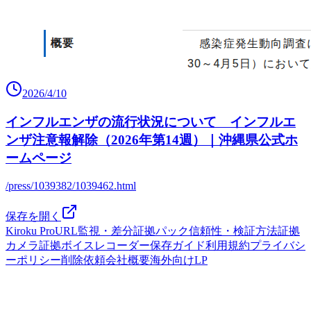
2026/4/10
インフルエンザの流行状況について インフルエ
ンザ注意報解除（2026年第14週）｜沖縄県公式ホ
ームページ
/press/1039382/1039462.html
保存を開く
Kiroku Pro
URL監視・差分
証拠パック
信頼性・検証方法
証拠
カメラ
証拠ボイスレコーダー
保存ガイド
利用規約
プライバシ
ーポリシー
削除依頼
会社概要
海外向けLP