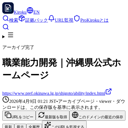
Kiroku
EN
検索
証拠パック
URL監視
Pro
Kirokuとは
アーカイブ完了
職業能力開発｜沖縄県公式ホ
ームページ
https://www.pref.okinawa.lg.jp/shigoto/ability/index.html
2026年4月9日 01:21
JST
•
アーカイブページ・viewer・ダウ
ンロードは、この保存版を基準に表示されます。
URLをコピー
最新版を取得
このドメインの最近の保存
最新
最古
全履歴
このURLを監視する