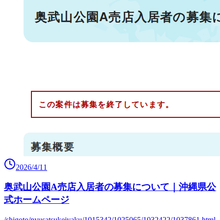
2026/4/11
奥武山公園A売店入居者の募集について｜沖縄県公
式ホームページ
/shigoto/nyusatsukeiyaku/1015342/1025065/1032422/1037861.html