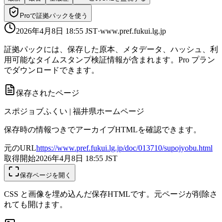
Proで証拠パックを使う
2026年4月8日 18:55
JST
·
www.pref.fukui.lg.jp
証拠パックには、保存した原本、メタデータ、ハッシュ、利
用可能なタイムスタンプ検証情報が含まれます。Pro プラン
でダウンロードできます。
保存されたページ
スポジョブふくい | 福井県ホームページ
保存時の情報つきでアーカイブHTMLを確認できます。
元のURL
https://www.pref.fukui.lg.jp/doc/013710/supojyobu.html
取得開始
2026年4月8日 18:55
JST
保存ページを開く
CSS と画像を埋め込んだ保存HTMLです。元ページが削除さ
れても開けます。