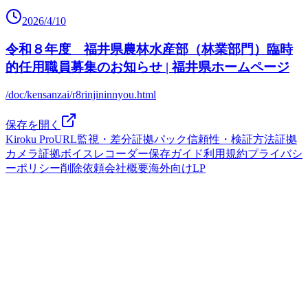
2026/4/10
令和８年度 福井県農林水産部（林業部門）臨時
的任用職員募集のお知らせ | 福井県ホームページ
/doc/kensanzai/r8rinjininnyou.html
保存を開く
Kiroku Pro
URL監視・差分
証拠パック
信頼性・検証方法
証拠
カメラ
証拠ボイスレコーダー
保存ガイド
利用規約
プライバシ
ーポリシー
削除依頼
会社概要
海外向けLP