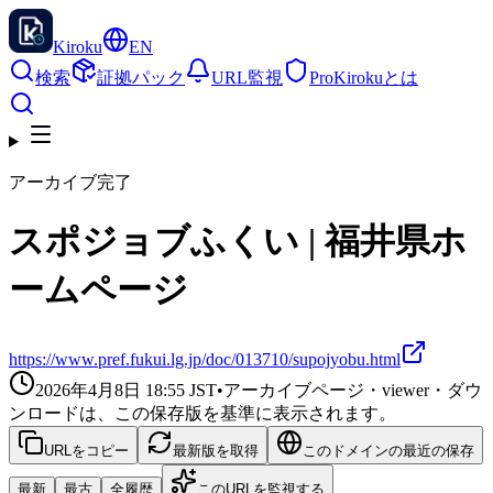
Kiroku
EN
検索
証拠パック
URL監視
Pro
Kirokuとは
アーカイブ完了
スポジョブふくい | 福井県ホ
ームページ
https://www.pref.fukui.lg.jp/doc/013710/supojyobu.html
2026年4月8日 18:55
JST
•
アーカイブページ・viewer・ダウ
ンロードは、この保存版を基準に表示されます。
URLをコピー
最新版を取得
このドメインの最近の保存
最新
最古
全履歴
このURLを監視する