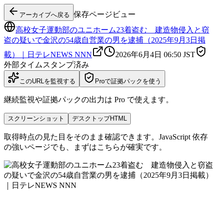
保存ページビュー
アーカイブへ戻る
高校女子運動部のユニホーム23着盗む 建造物侵入と窃
盗の疑いで金沢の54歳自営業の男を逮捕（2025年9月3日掲
載）｜日テレNEWS NNN
2026年6月4日 06:50
JST
外部タイムスタンプ済み
このURLを監視する
Proで証拠パックを使う
継続監視や証拠パックの出力は Pro で使えます。
スクリーンショット
デスクトップHTML
取得時点の見た目をそのまま確認できます。JavaScript 依存
の強いページでも、まずはこちらが確実です。