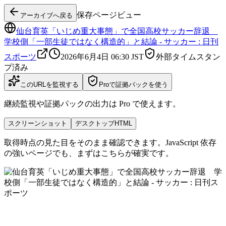
保存ページビュー
アーカイブへ戻る
仙台育英「いじめ重大事態」で全国高校サッカー辞退
学校側「一部生徒ではなく構造的」と結論 - サッカー : 日刊
スポーツ
2026年6月4日 06:30
JST
外部タイムスタン
プ済み
このURLを監視する
Proで証拠パックを使う
継続監視や証拠パックの出力は Pro で使えます。
スクリーンショット
デスクトップHTML
取得時点の見た目をそのまま確認できます。JavaScript 依存
の強いページでも、まずはこちらが確実です。